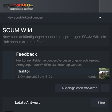
News und Ankündigungen
SCUM Wiki
News und Ankündigungen zur deutschsprachigen SCUM Wiki, die
sich noch in Arbeit befindet.
Feedback
Hier können Fehlermeldungen, Verbesserungsvorschläge und
Anregungen zum Wiki Projekt hinterlegt werden.
L
Traktor
e
13. Oktober 2025 um 18:24
Hando
t
z
Alle als gelesen markieren
t
e
B
Letzte Antwort
Filter
e
i