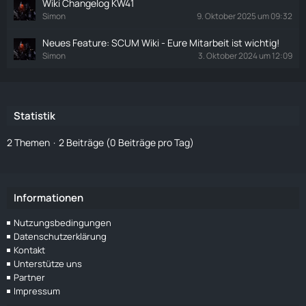
Wiki Changelog KW41
t
Simon
9. Oktober 2025 um 09:32
r
ä
Neues Feature: SCUM Wiki - Eure Mitarbeit ist wichtig!
g
Simon
3. Oktober 2024 um 12:09
e
Statistik
2 Themen
2 Beiträge (0 Beiträge pro Tag)
Informationen
Nutzungsbedingungen
Datenschutzerklärung
Kontakt
Unterstütze uns
Partner
Impressum