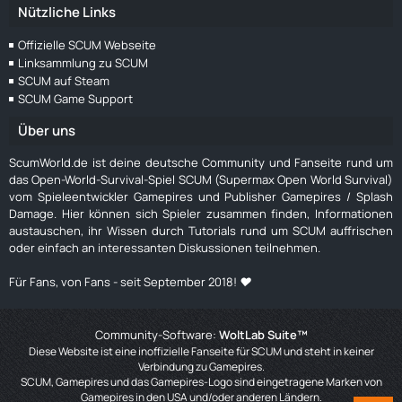
Nützliche Links
Offizielle SCUM Webseite
Linksammlung zu SCUM
SCUM auf Steam
SCUM Game Support
Über uns
ScumWorld.de ist deine deutsche Community und Fanseite rund um
das Open-World-Survival-Spiel SCUM (Supermax Open World Survival)
vom Spieleentwickler Gamepires und Publisher Gamepires / Splash
Damage. Hier können sich Spieler zusammen finden, Informationen
austauschen, ihr Wissen durch Tutorials rund um SCUM auffrischen
oder einfach an interessanten Diskussionen teilnehmen.
Für Fans, von Fans - seit September 2018! ❤️
Community-Software:
WoltLab Suite™
Diese Website ist eine inoffizielle Fanseite für SCUM und steht in keiner
Verbindung zu Gamepires.
SCUM, Gamepires und das Gamepires-Logo sind eingetragene Marken von
Gamepires in den USA und/oder anderen Ländern.