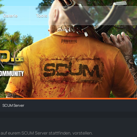
Galerie
Tools
SCUM Server
e auf eurem SCUM Server stattfinden, vorstellen.