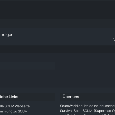
ündigen
1
iche Links
Über uns
ScumWorld.de ist deine deutsch
ielle SCUM Webseite
Survival-Spiel SCUM (Supermax O
ammlung zu SCUM