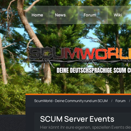
Home
News
Forum
Wiki
ScumWorld - Deine Community rund um SCUM
Forum
SCUM Server Events
Hier könnt ihr eure eigenen, speziellen Events di