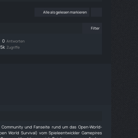
Alle als gelesen markieren
Filter
0
Antworten
,5k
Zugriffe
e Community und Fanseite rund um das Open-World-
pen World Survival) vom Spieleentwickler Gamepires