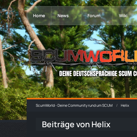
Home
News
Forum
Wiki
ScumWorld - Deine Community rund um SCUM
Helix
Beiträge von Helix