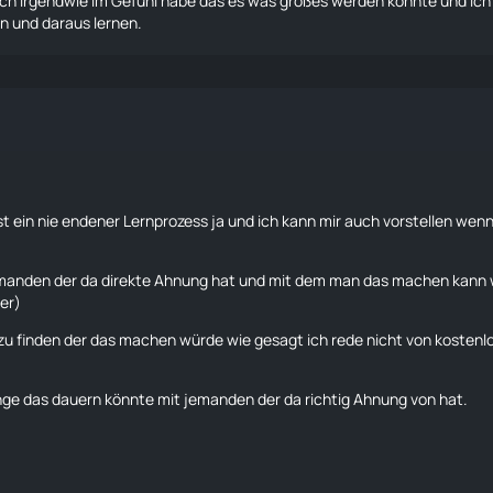
ch irgendwie im Gefühl habe das es was großes werden könnte und ich
n und daraus lernen.
st ein nie endener Lernprozess ja und ich kann mir auch vorstellen wen
emanden der da direkte Ahnung hat und mit dem man das machen kann 
ger)
zu finden der das machen würde wie gesagt ich rede nicht von kostenlos
lange das dauern könnte mit jemanden der da richtig Ahnung von hat.