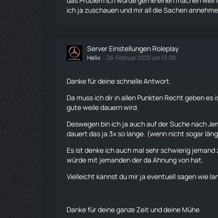
das Problem ich würde gerne einen machen weil i
ich ja zuschauen und mir all die Sachen annehme
Server Einstellungen Roleplay
Helix
26. Februar 2025 um 13:00
Danke für deine schnelle Antwort.
Da muss ich dir in allen Punkten Recht geben es i
gute weile dauern wird.
Deswegen bin ich ja auch auf der Suche nach J
dauert das ja 3x so lange. (wenn nicht sogar län
Es ist denke ich auch mal sehr schwierig jemand 
würde mit jemanden der da Ahnung von hat.
Vielleicht kannst du mir ja eventuell sagen wie 
Danke für deine ganze Zeit und deine Mühe