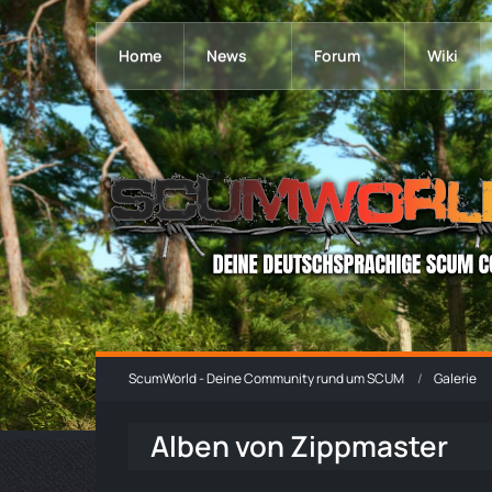
Home
News
Forum
Wiki
ScumWorld - Deine Community rund um SCUM
Galerie
Alben von Zippmaster