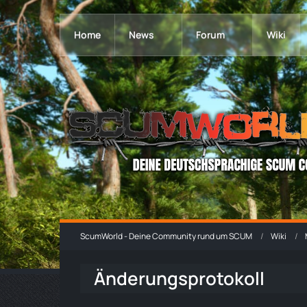
Home
News
Forum
Wiki
ScumWorld - Deine Community rund um SCUM
Wiki
Änderungsprotokoll