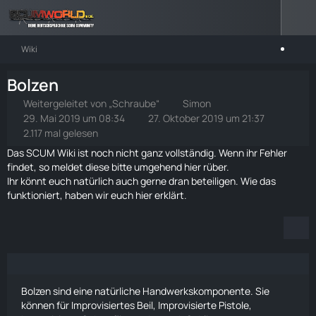
Wiki
Bolzen
Weitergeleitet von „Schraube“
Simon
29. Mai 2019 um 08:34
27. Oktober 2019 um 21:37
2.117 mal gelesen
Das SCUM Wiki ist noch nicht ganz vollständig. Wenn ihr Fehler
findet, so meldet diese bitte umgehend
hier rüber
.
Ihr könnt euch natürlich auch gerne dran beteiligen. Wie das
funktioniert, haben wir euch
hier
erklärt.
Bolzen sind eine natürliche Handwerkskomponente. Sie
können für
Improvisiertes Beil
, Improvisierte Pistole,