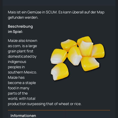
Mais ist ein Gemüse in SCUM. Es kann überall auf der Map
gefunden werden.
Beschreibung
im Spiel:
Maize also known
as corn, is a large
grain plant first
domesticated by
indigenous
peoples in
southern Mexico.
Maize has
become a staple
food in many
parts of the
world, with total
production surpassing that of wheat or rice.
Informationen