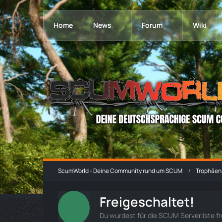
Home
News
Forum
Wiki
ScumWorld - Deine Community rund um SCUM
Trophäen
Freigeschaltet!
Du wurdest für die SCUM Serverliste fr