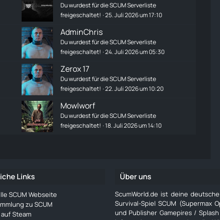
Du wurdest für die SCUM Serverliste
freigeschaltet!
25. Juli 2026 um 17:10
AdminChris
Du wurdest für die SCUM Serverliste
freigeschaltet!
24. Juli 2026 um 05:30
Zerox 17
Du wurdest für die SCUM Serverliste
freigeschaltet!
22. Juli 2026 um 10:20
Mowlworf
Du wurdest für die SCUM Serverliste
freigeschaltet!
18. Juli 2026 um 14:10
iche Links
Über uns
ScumWorld.de ist deine deutsch
ielle SCUM Webseite
Survival-Spiel SCUM (Supermax O
ammlung zu SCUM
und Publisher Gamepires / Splash
auf Steam