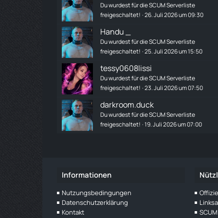
Du wurdest für die SCUM Serverliste
freigeschaltet!
26. Juli 2026 um 09:30
Handu _
Du wurdest für die SCUM Serverliste
freigeschaltet!
25. Juli 2026 um 15:50
tessy0608lissi
Du wurdest für die SCUM Serverliste
freigeschaltet!
23. Juli 2026 um 07:50
darkroom.duck
Du wurdest für die SCUM Serverliste
freigeschaltet!
19. Juli 2026 um 07:00
Informationen
Nützl
Nutzungsbedingungen
Offiz
Datenschutzerklärung
Links
Kontakt
SCUM 