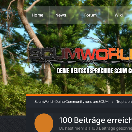
Home
News
Forum
Wiki
ScumWorld - Deine Community rund um SCUM
Trophäen
100 Beiträge erreic
Du hast mehr als 100 Beiträge geschri