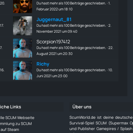
20.
Du hast mehr als 100 Beiträge geschrieben.
1.
Februar 2022 um 18:10
Juggernaut_81
17.
Du hast mehr als 100 Beiträge geschrieben.
2.
November 2021 um 09:40
Scorpion197412
7.
Du hast mehr als 100 Beiträge geschrieben.
22.
August 2021 um 20:30
Richy
16.
Du hast mehr als 100 Beiträge geschrieben.
10.
Juni 2021 um 23:00
iche Links
Über uns
ScumWorld.de ist deine deutsch
ielle SCUM Webseite
Survival-Spiel SCUM (Supermax O
ammlung zu SCUM
und Publisher Gamepires / Splash
auf Steam