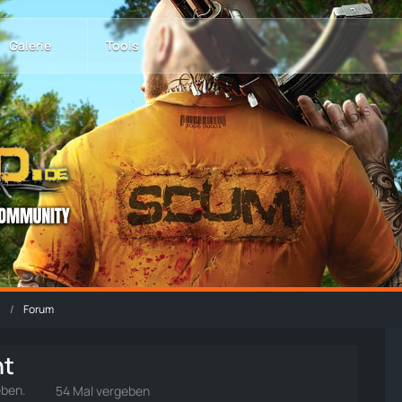
Galerie
Tools
Forum
ht
eben.
54 Mal vergeben