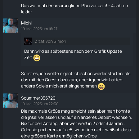
Das war mal der ursprüngliche Plan vor ca. 3 - 4 Jahren
leider
Michi
19. Mai 2025 um 16:27
Zitat von Simon
Dann wird es spätestens nach dem Grafik Update
Zeit
So ist es, ich wollte eigentlich schon wieder starten, als
das mit den Quest dazu kam, aber irgendwie hatten
andere Spiele mich erst eingenommen
Scummer856720
19. Mai 2025 um 22:30
Die maximale Größe mag erreicht sein aber man könnte
die jnsel verlassen und auf ein anderes Gebiet wechseln.
Nix für den Anfang, aber wer weiß in 2 oder 3 Jahren..
Oder sie portieren auf ue5, wobei ich nicht weiß ob dass
ejne größere
Karte
ermöglichen würde