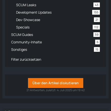
SCUM Leaks
43
Development Updates
155
Dev-Showcase
21
Specials
112
SCUM Guides
59
Community-Inhalte
6
Sonstiges
15
Filter zurücksetzen
Über den Artikel diskutieren
21 Antworten, zuletzt:
4. Juli 2025 um 19:42