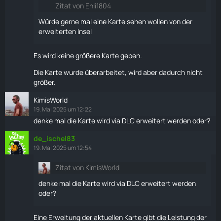
Zitat von Ehli1804
Würde gerne mal eine
Karte
sehen wollen von der
erweiterten Insel
Es wird keine größere
Karte
geben.
Die
Karte
wurde überarbeitet, wird aber dadurch nicht
größer.
KimisWorld
19. Mai 2025 um 12:22
denke mal die
Karte
wird via DLC erweitert werden oder?
de_ischel83
19. Mai 2025 um 12:54
Zitat von KimisWorld
denke mal die
Karte
wird via DLC erweitert werden
oder?
Eine Erweitung der aktuellen
Karte
gibt die Leistung der