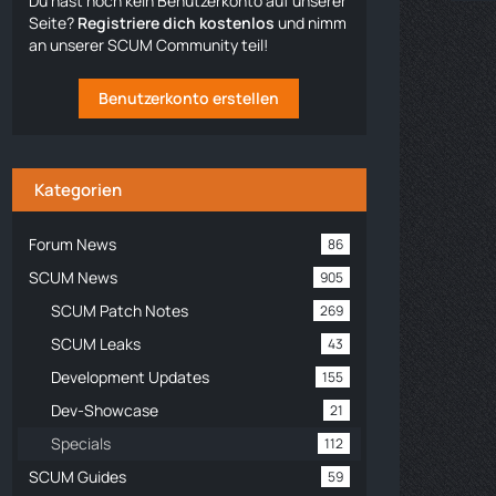
Du hast noch kein Benutzerkonto auf unserer
Seite?
Registriere dich kostenlos
und nimm
an unserer SCUM Community teil!
Benutzerkonto erstellen
Kategorien
Forum News
86
SCUM News
905
SCUM Patch Notes
269
SCUM Leaks
43
Development Updates
155
Dev-Showcase
21
Specials
112
SCUM Guides
59