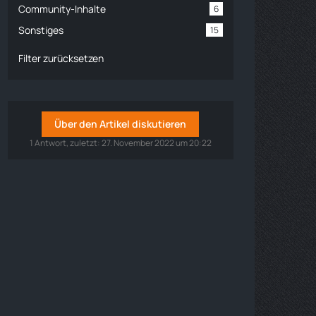
Community-Inhalte
6
Sonstiges
15
Filter zurücksetzen
Über den Artikel diskutieren
1 Antwort, zuletzt:
27. November 2022 um 20:22