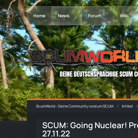
Home
News
Forum
Wiki
ScumWorld - Deine Community rund um SCUM
Artikel
SCUM: Going Nuclear! P
27.11.22