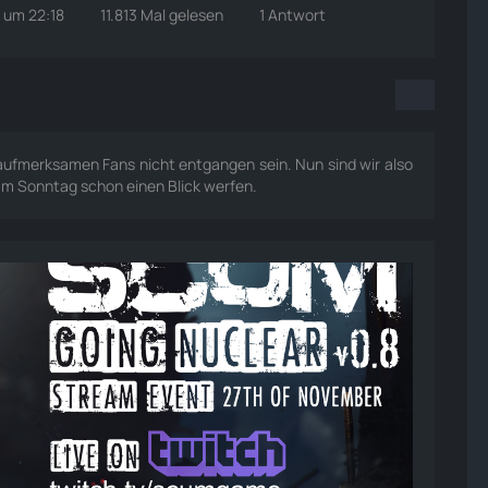
 um 22:18
11.813 Mal gelesen
1 Antwort
 aufmerksamen Fans nicht entgangen sein. Nun sind wir also
am Sonntag schon einen Blick werfen.