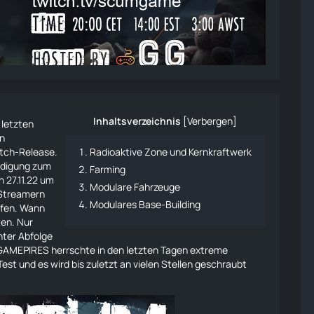
Inhaltsverzeichnis
[
Verbergen
]
 letzten
in
atch-Release.
Radioaktive Zone und Kernkraftwerk
ndigung zum
Farming
 27.11.22 um
Modulare Fahrzeuge
 Streamern
Modulares Base-Building
fen
. Wann
en. Nur
chter Abfolge
 GAMEPIRES herrschte in den letzten Tagen extreme
st und es wird bis zuletzt an vielen Stellen geschraubt