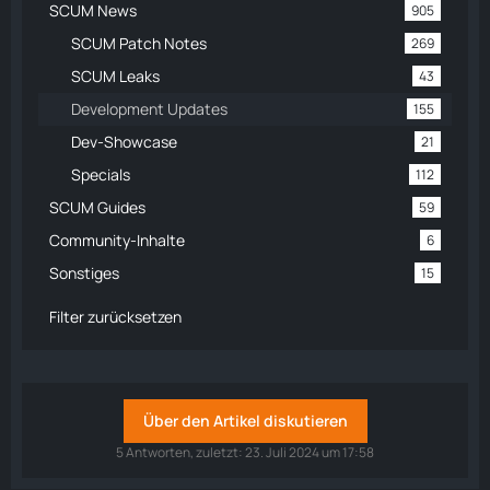
SCUM News
905
SCUM Patch Notes
269
SCUM Leaks
43
Development Updates
155
Dev-Showcase
21
Specials
112
SCUM Guides
59
Community-Inhalte
6
Sonstiges
15
Filter zurücksetzen
Über den Artikel diskutieren
5 Antworten, zuletzt:
23. Juli 2024 um 17:58