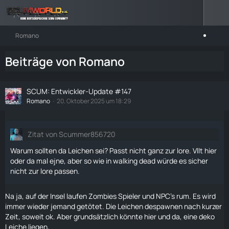
Romano
Beiträge von Romano
SCUM: Entwickler-Update #147
Romano
20. Oktober 2025 um 18:29
Zitat von Scummer856720
Warum sollten da Leichen sei? Passt nicht ganz zur lore. Vllt hier
oder da mal ejne, aber so wie in walking dead würde es sicher
nicht zur lore passen.
Na ja, auf der Insel
laufen
Zombies
Spieler und NPC's rum. Es wird
immer wieder jemand getötet. Die Leichen despawnen nach kurzer
Zeit, soweit ok. Aber grundsätzlich könnte hier und da, eine deko
Leiche liegen,