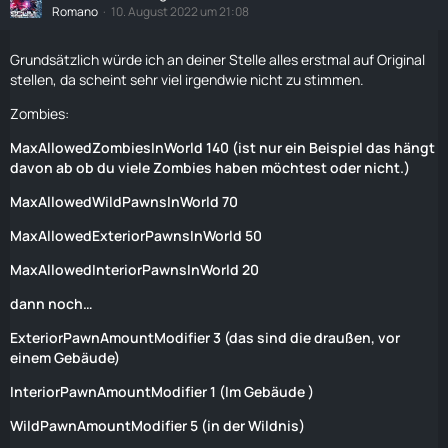
Romano
10. August 2022 um 21:08
Grundsätzlich würde ich an deiner Stelle alles erstmal auf Original
stellen, da scheint sehr viel irgendwie nicht zu stimmen.
Zombies
:
MaxAllowedZombiesInWorld 140 (ist nur ein Beispiel das hängt
davon ab ob du viele
Zombies
haben möchtest oder nicht.)
MaxAllowedWildPawnsInWorld 70
MaxAllowedExteriorPawnsInWorld 50
MaxAllowedInteriorPawnsInWorld 20
dann noch…
ExteriorPawnAmountModifier 3 (das sind die draußen, vor
einem Gebäude)
InteriorPawnAmountModifier 1 (Im Gebäude )
WildPawnAmountModifier 5 (in der Wildnis)