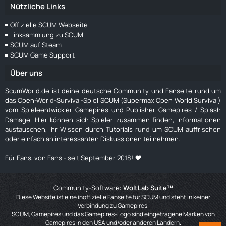
Nützliche Links
Offizielle SCUM Webseite
Linksammlung zu SCUM
SCUM auf Steam
SCUM Game Support
Über uns
ScumWorld.de ist deine deutsche Community und Fanseite rund um
das Open-World-Survival-Spiel SCUM (Supermax Open World Survival)
vom Spieleentwickler Gamepires und Publisher Gamepires / Splash
Damage. Hier können sich Spieler zusammen finden, Informationen
austauschen, ihr Wissen durch Tutorials rund um SCUM auffrischen
oder einfach an interessanten Diskussionen teilnehmen.
Für Fans, von Fans - seit September 2018! ❤️
Community-Software:
WoltLab Suite™
Diese Website ist eine inoffizielle Fanseite für SCUM und steht in keiner
Verbindung zu Gamepires.
SCUM, Gamepires und das Gamepires-Logo sind eingetragene Marken von
Gamepires in den USA und/oder anderen Ländern.