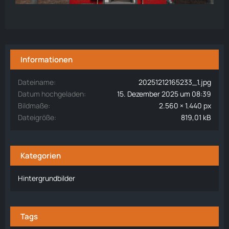
Informationen
Dateiname
20251212165233_1.jpg
Datum hochgeladen
15. Dezember 2025 um 08:39
Bildmaße
2.560 × 1.440 px
Dateigröße
819,01 kB
Kategorien
Hintergrundbilder
Tags