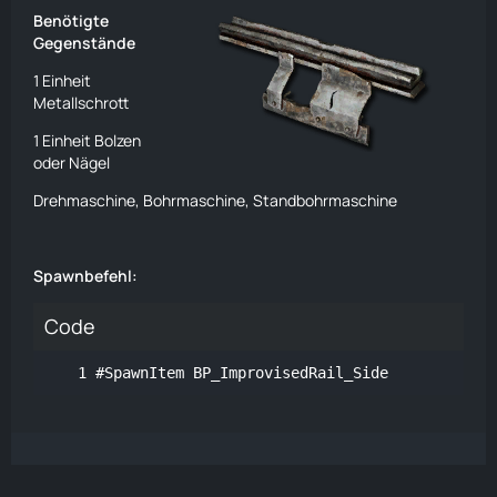
Benötigte
Gegenstände
1 Einheit
Metallschrott
1 Einheit
Bolzen
oder
Nägel
Drehmaschine
,
Bohrmaschine
,
Standbohrmaschine
Spawnbefehl:
Code
#SpawnItem BP_ImprovisedRail_Side