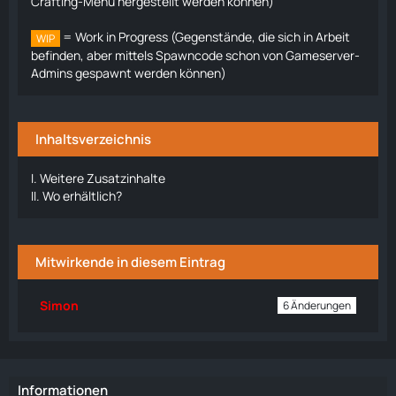
Crafting-Menü hergestellt werden können)
= Work in Progress (Gegenstände, die sich in Arbeit
WIP
befinden, aber mittels Spawncode schon von Gameserver-
Admins gespawnt werden können)
Inhaltsverzeichnis
I.
Weitere Zusatzinhalte
II.
Wo erhältlich?
Mitwirkende in diesem Eintrag
Simon
6 Änderungen
Informationen