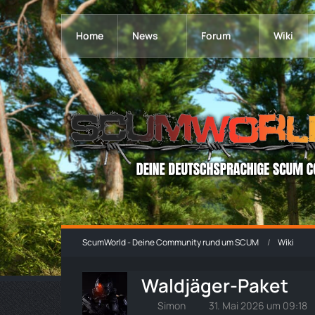
Home
News
Forum
Wiki
ScumWorld - Deine Community rund um SCUM
Wiki
Waldjäger-Paket
Simon
31. Mai 2026 um 09:18