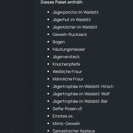
Dieses Paket enthält:
Jägerponcho im Waldstil
Jägerhut im Waldstil
Jägerköcher im Waldstil
Geweih-
Rucksack
Bogen
Häutungsmesser
Jägerversteck
Knochenpfeife
Weibliche Frisur
Männliche Frisur
Jägertrophäe im Waldstil: Hirsch
Jägertrophäe im Waldstil:
Wolf
Jägertrophäe im Waldstil:
Bär
Selfie-Posen x3
Emotes x4:
Mimic-Geweih
Sarkastischer Applaus