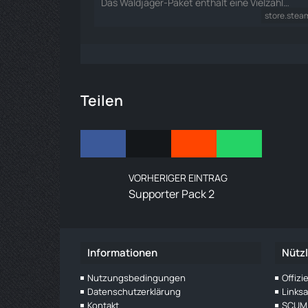
Das Waldjäger-Paket enthält eine Vielzahl…
store.ste
Teilen
VORHERIGER EINTRAG
Supporter Pack 2
Informationen
Nützl
Nutzungsbedingungen
Offiz
Datenschutzerklärung
Links
Kontakt
SCUM 