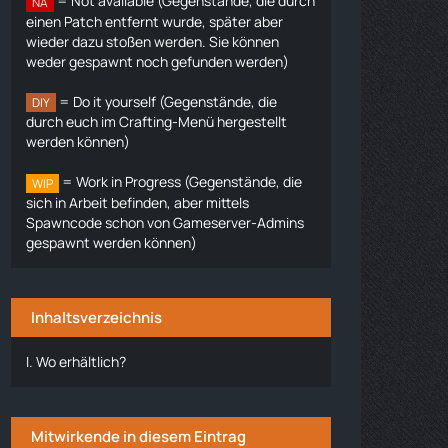
= Not available (Gegenstände, die durch
NA
einen Patch entfernt wurde, später aber
wieder dazu stoßen werden. Sie können
weder gespawnt noch gefunden werden)
= Do it yourself (Gegenstände, die
DIY
durch euch im Crafting-Menü hergestellt
werden können)
= Work in Progress (Gegenstände, die
WIP
sich in Arbeit befinden, aber mittels
Spawncode schon von Gameserver-Admins
gespawnt werden können)
Inhaltsverzeichnis
I.
Wo erhältlich?
Mitwirkende in diesem Eintrag