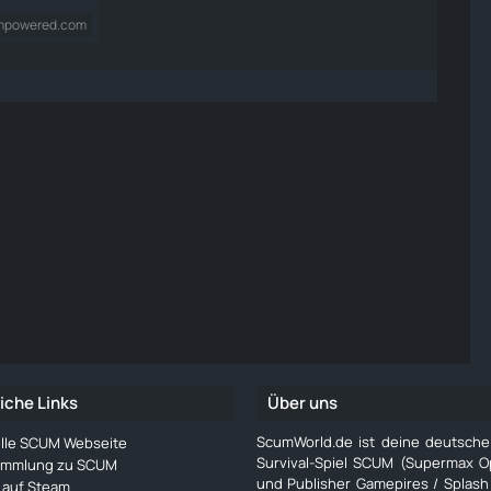
ampowered.com
iche Links
Über uns
ScumWorld.de ist deine deutsch
ielle SCUM Webseite
Survival-Spiel SCUM (Supermax O
ammlung zu SCUM
und Publisher Gamepires / Splash
auf Steam