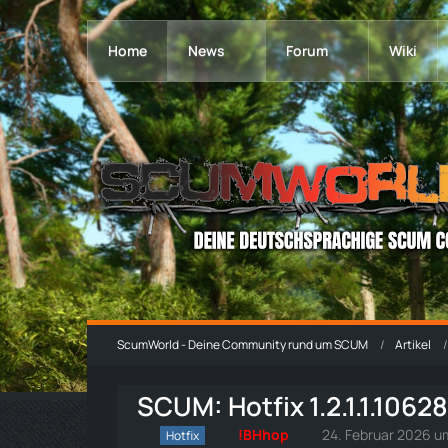
Home
News
Forum
Wiki
ScumWorld - Deine Community rund um SCUM
Artikel
SCUM: Hotfix 1.2.1.1.1062
!BHhop
24. Februar 2026 u
Hotfix