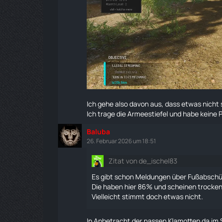
Ich gehe also davon aus, dass etwas nicht
Ich trage die
Armeestiefel
und habe keine Pr
Baluba
26. Februar 2026 um 18:51
Zitat von de_ischel83
Es gibt schon Meldungen über Fußabsch
Die haben hier 86% und scheinen trocken 
Vielleicht stimmt doch etwas nicht.
In Anbetracht der nassen Klamotten da im S