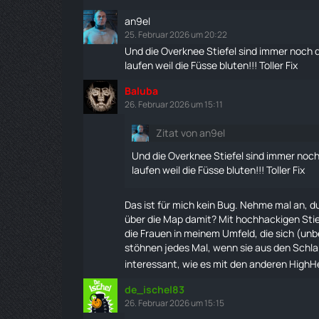
an9el
25. Februar 2026 um 20:22
Und die Overknee Stiefel sind immer noch
laufen
weil die Füsse bluten!!! Toller Fix
Baluba
26. Februar 2026 um 15:11
Zitat von an9el
Und die Overknee Stiefel sind immer noc
laufen
weil die Füsse bluten!!! Toller Fix
Das ist für mich kein Bug. Nehme mal an, 
über die Map damit? Mit hochhackigen Stief
die Frauen in meinem Umfeld, die sich (u
stöhnen jedes Mal, wenn sie aus den Schla
interessant, wie es mit den anderen HighH
de_ischel83
26. Februar 2026 um 15:15