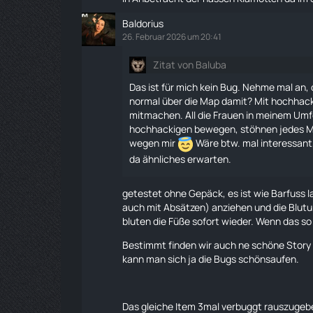
Baldorius
26. Februar 2026 um 20:41
Zitat von Baluba
Das ist für mich kein Bug. Nehme mal an,
normal über die Map damit? Mit hochhacki
mitmachen. All die Frauen in meinem Umf
hochhackigen bewegen, stöhnen jedes Mal
wegen mir
Wäre btw. mal interessant
da ähnliches erwarten.
getestet ohne Gepäck, es ist wie Barfuss
l
auch mit Absätzen) anziehen und die Blutu
bluten die Füße sofort wieder. Wenn das so 
Bestimmt finden wir auch ne schöne
Story
kann man sich ja die Bugs schönsaufen.
Das gleiche Item 3mal verbuggt rauszugebe