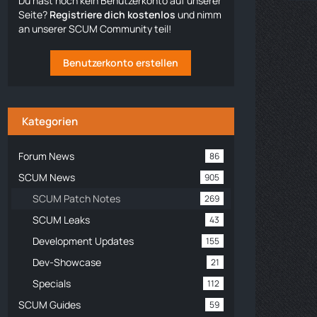
Du hast noch kein Benutzerkonto auf unserer
Seite?
Registriere dich kostenlos
und nimm
an unserer SCUM Community teil!
Benutzerkonto erstellen
Kategorien
Forum News
86
SCUM News
905
SCUM Patch Notes
269
SCUM Leaks
43
Development Updates
155
Dev-Showcase
21
Specials
112
SCUM Guides
59