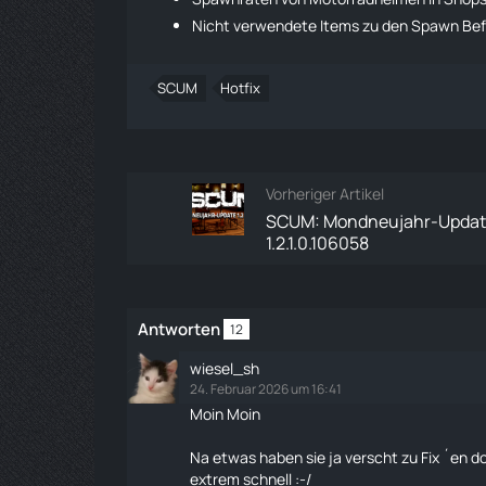
Nicht verwendete Items zu den Spawn Befe
SCUM
Hotfix
Vorheriger Artikel
SCUM: Mondneujahr-Upda
1.2.1.0.106058
Antworten
12
wiesel_sh
24. Februar 2026 um 16:41
Moin Moin
Na etwas haben sie ja verscht zu Fix ´en d
extrem schnell :-/