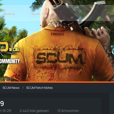
Galerie
Tools
SCUM News
SCUM Patch Notes
89
m 16:29
2.442 Mal gelesen
12 Antworten