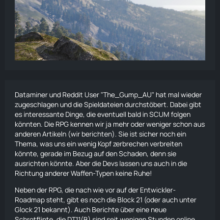
Dataminer und Reddit User "The_Gump_AU" hat mal wieder
zugeschlagen und die Spieldateien durchstöbert. Dabei gibt
es interessante Dinge, die eventuell bald in SCUM folgen
könnten. Die RPG kennen wir ja mehr oder weniger schon aus
anderen Artikeln (
wir berichten
). Sie ist sicher noch ein
Thema, was uns ein wenig Kopf zerbrechen verbreiten
könnte, gerade im Bezug auf den Schaden, denn sie
ausrichten könnte. Aber die Devs lassen uns auch in die
Richtung anderer Waffen-Typen keine Ruhe!
Neben der RPG, die nach wie vor auf der Entwickler-
Roadmap steht, gibt es noch die
Block 21
(oder auch unter
Glock 21 bekannt). Auch Berichte über eine neue
Schrotflinte, die DT11(B) sind seit wenigen Stunden online.