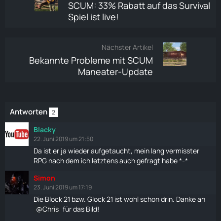
SCUM: 33% Rabatt auf das Survival
Spiel ist live!
Nächster Artikel
Bekannte Probleme mit SCUM
Maneater-Update
Antworten
2
Blacky
22. Juni 2019 um 21:50
Da ist er ja wieder aufgetaucht, mein lang vermisster
RPG nach dem ich letztens auch gefragt habe *-*
Simon
23. Juni 2019 um 17:19
Die
Block 21
bzw. Glock 21 ist wohl schon drin. Danke an
Chris
für das Bild!