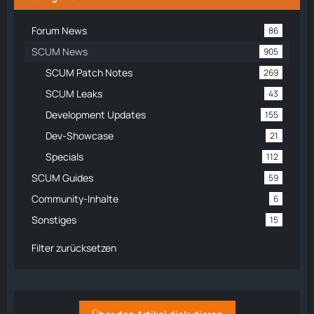
Forum News
86
SCUM News
905
SCUM Patch Notes
269
SCUM Leaks
43
Development Updates
155
Dev-Showcase
21
Specials
112
SCUM Guides
59
Community-Inhalte
6
Sonstiges
15
Filter zurücksetzen