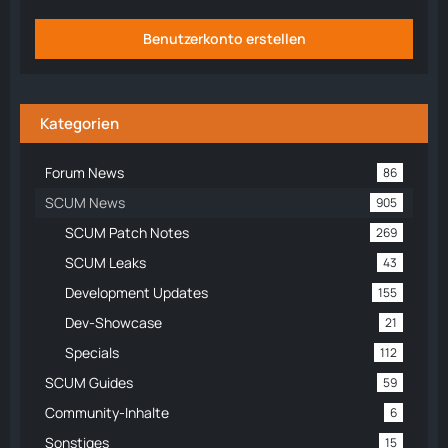
Benutzerkonto erstellen
Kategorien
Forum News
86
SCUM News
905
SCUM Patch Notes
269
SCUM Leaks
43
Development Updates
155
Dev-Showcase
21
Specials
112
SCUM Guides
59
Community-Inhalte
6
Sonstiges
15