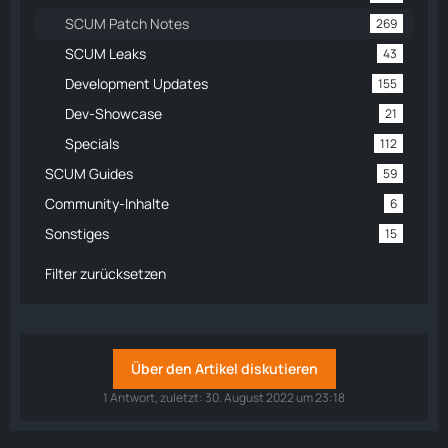
SCUM Patch Notes
269
SCUM Leaks
43
Development Updates
155
Dev-Showcase
21
Specials
112
SCUM Guides
59
Community-Inhalte
6
Sonstiges
15
Filter zurücksetzen
Über den Artikel diskutieren
1 Antwort, zuletzt:
30. August 2022 um 23:18