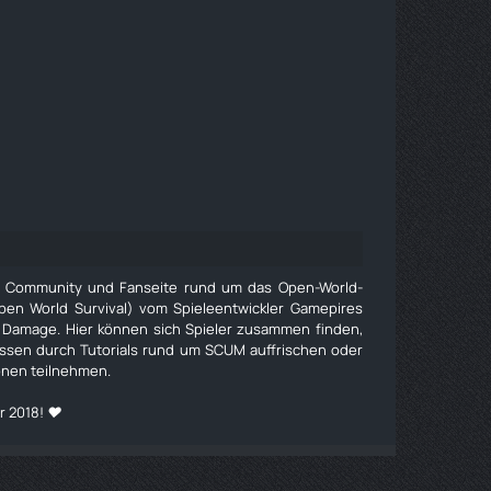
e Community und Fanseite rund um das Open-World-
pen World Survival) vom Spieleentwickler Gamepires
 Damage. Hier können sich Spieler zusammen finden,
issen durch Tutorials rund um SCUM auffrischen oder
onen teilnehmen.
r 2018! ❤️