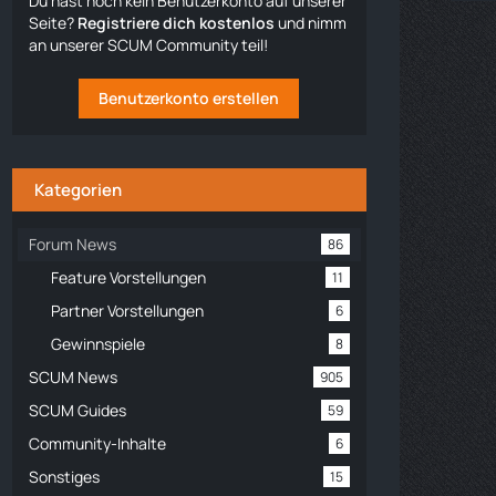
Du hast noch kein Benutzerkonto auf unserer
Seite?
Registriere dich kostenlos
und nimm
an unserer SCUM Community teil!
Benutzerkonto erstellen
Kategorien
Forum News
86
Feature Vorstellungen
11
Partner Vorstellungen
6
Gewinnspiele
8
SCUM News
905
SCUM Guides
59
Community-Inhalte
6
Sonstiges
15