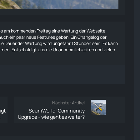
d es am kommenden Freitag eine Wartung der Webseite
uch ein paar neue Features geben. Ein Changelog der
ie Dauer der Wartung wird ungefähr 1 Stunden sein. Es kann
mmen. Entschuldigt uns die Unannehmlichkeiten und vielen
Nächster Artikel
igt
ScumWorld: Community
t
Upgrade - wie geht es weiter?