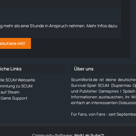
g mehr als eine Stunde in Anspruch nehmen. Mehr Infos dazu
skutiere mit!
iche Links
Über uns
ScumWorld.de ist deine deutsch
ielle SCUM Webseite
Survival-Spiel SCUM (Supermax O
ammlung zu SCUM
und Publisher Gamepires / Splash
auf Steam
Informationen austauschen, ihr W
Game Support
einfach an interessanten Diskussi
Für Fans, von Fans - seit Septembe
Community-Software:
WoltLab Suite™