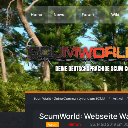
Home
News
Forum
Wiki
ScumWorld - Deine Community rund um SCUM
Artikel
ScumWorld: Webseite Wa
Simon
26. März 2019 um 0
Forum