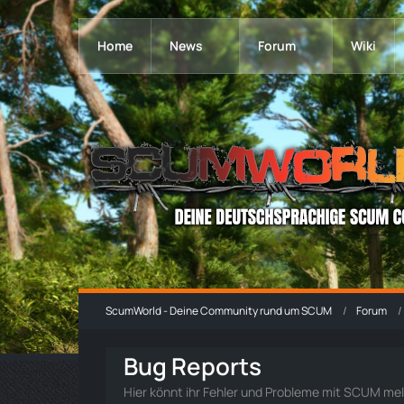
Home
News
Forum
Wiki
ScumWorld - Deine Community rund um SCUM
Forum
Bug Reports
Hier könnt ihr Fehler und Probleme mit SCUM me