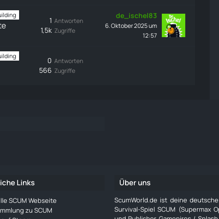
de_ischel83
ilding
1
Antworten
te
6. Oktober 2025 um
1,5k
Zugriffe
12:57
ilding
0
Antworten
566
Zugriffe
iche Links
Über uns
ScumWorld.de ist deine deutsch
ielle SCUM Webseite
Survival-Spiel SCUM (Supermax O
ammlung zu SCUM
und Publisher Gamepires / Splash