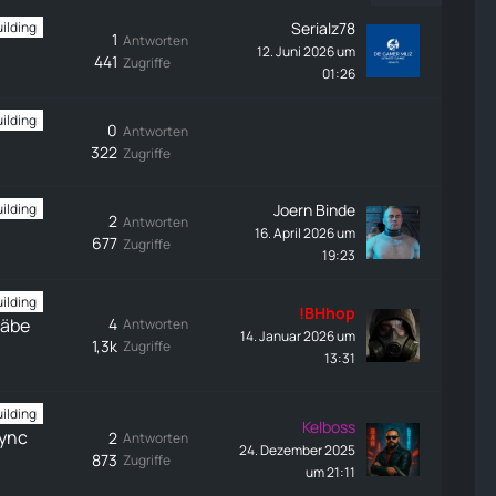
i
g
Serialz78
ilding
t
e
1
Antworten
12. Juni 2026 um
r
441
Zugriffe
01:26
ä
g
e
ilding
0
Antworten
322
Zugriffe
Joern Binde
ilding
2
Antworten
16. April 2026 um
677
Zugriffe
19:23
ilding
!BHhop
täbe
4
Antworten
14. Januar 2026 um
1,3k
Zugriffe
13:31
ilding
Kelboss
ync
2
Antworten
24. Dezember 2025
873
Zugriffe
um 21:11