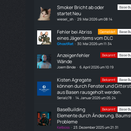
Smoker Bricht ab oder
Base Bu
startet Neu
wiesel_sh
29. Mai 2026 um 08:14
Fehler bei Abriss
Gemeldet
Base Bu
eines Jägeritems vom DLC
GhostRat
30. Mai 2026 um 11:34
Anzeigenfehler
Bekannt
Base Bu
Wände
Joern Binde
6. April 2026 um 10:19
Kisten Agregate
Bekannt
Base Bu
können durch Fenster und Gitters
aus Basen rausgeholt werden.
Serialz78
14. Januar 2026 um 05:24
BaseBuilding
Bekannt
Base Bu
Elemente durch Änderung, Baums
Probleme
Kelboss
23. Dezember 2025 um 21:31