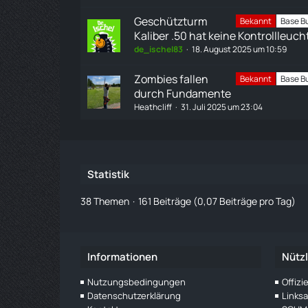
Geschützturm
Bekannt
Base Bu
Kaliber .50 hat keine Kontrollleuch
de_ischel83
18. August 2025 um 10:59
Zombies fallen
Bekannt
Base Bu
durch Fundamente
Heathcliff
31. Juli 2025 um 23:04
Statistik
38 Themen
161 Beiträge (0,07 Beiträge pro Tag)
Informationen
Nützl
Nutzungsbedingungen
Offiz
Datenschutzerklärung
Links