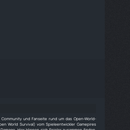
e Community und Fanseite rund um das Open-World-
pen World Survival) vom Spieleentwickler Gamepires
 Damage. Hier können sich Spieler zusammen finden,