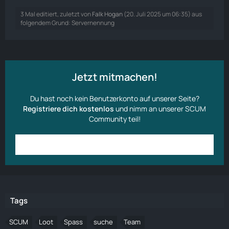
3 Mal editiert, zuletzt von
Falk Hogan
(
20. Juli 2025 um 06:35
) aus
folgendem Grund: Servernennung
Jetzt mitmachen!
Du hast noch kein Benutzerkonto auf unserer Seite?
Registriere dich kostenlos
und nimm an unserer SCUM
Community teil!
Anmelden
Benutzerkonto erstellen
Tags
SCUM
Loot
Spass
suche
Team