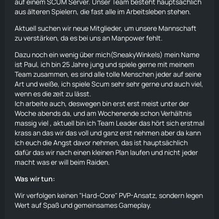
auf einem SCUM Server. Unser Team besteht hauptsächlich
aus älteren Spielern, die fast alle im Arbeitsleben stehen.
Aktuell suchen wir neue Mitglieder, um unsere Mannschaft
zu verstärken, da es bei uns an Manpower fehlt.
Dazu noch ein wenig über mich(SneakyWinkels) mein Name
ist Paul, ich bin 25 Jahre jung und spiele gerne mit meinem
Team zusammen, es sind alle tolle Menschen jeder auf seine
Art und weiße, ich spiele Scum sehr sehr gerne und auch viel,
wenn es die zeit zu lässt.
Ich arbeite auch, deswegen bin erst erst meist unter der
Woche abends da, und am Wochenende schon Verhältnis
massig viel , aktuell bin ich Team Leader das hört sich erstmal
krass an das wir das voll und ganz erst nehmen aber da kann
ich euch die Angst davor nehmen, das ist hauptsächlich
dafür das wir nach einen kleinen Plan
laufen
und nicht jeder
macht was er will beim Raiden.
Was wir tun:
Wir verfolgen keinen "Hard-Core" PVP-Ansatz, sondern legen
Wert auf Spaß und gemeinsames Gameplay.