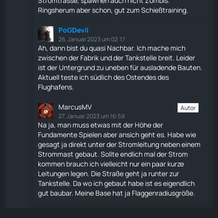
Stromtrasse, spawnen auch nicht Zombis.
Ringsherum aber schon, gut zum Schießtraining.
PoGDevil
26. Januar 2023 um 02:17
Ah, dann bist du quasi Nachbar. Ich mache mich
zwischen der Fabrik und der Tankstelle breit. Leider
ist der Untergrund zu uneben für ausladende Bauten.
Aktuell teste ich südlich des Ostendes des
Flughafens.
MarcusMV
Autor
27. Januar 2023 um 16:59
Na ja, man muss etwas mit der Höhe der
Fundamente Spielen aber ansich geht es. Habe wie
gesagt ja direkt unter der Stromleitung neben einem
Strommast gebaut. Sollte endlich mal der Strom
kommen brauch ich vielleicht nur ein paar kurze
Leitungen legen. Die Straße geht ja runter zur
Tankstelle. Da wo ich gebaut habe ist es eigendlich
gut baubar. Meine Base hat ja Flaggenradiusgröße.