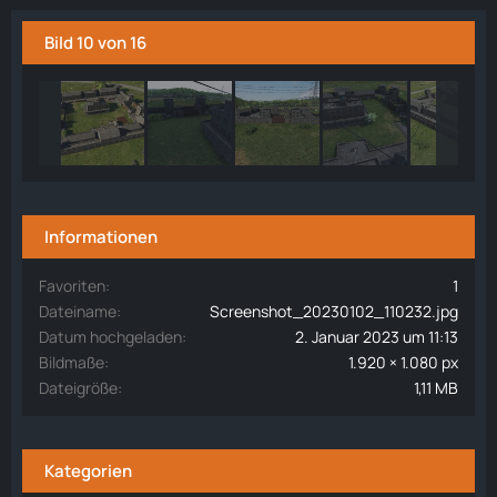
Bild 10 von 16
Informationen
Favoriten
1
Dateiname
Screenshot_20230102_110232.jpg
Datum hochgeladen
2. Januar 2023 um 11:13
Bildmaße
1.920 × 1.080 px
Dateigröße
1,11 MB
Kategorien