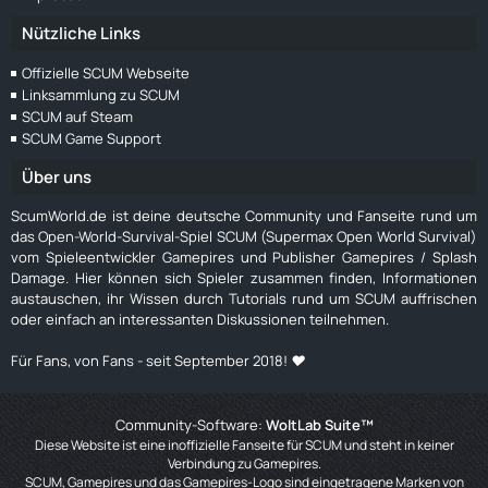
Nützliche Links
Offizielle SCUM Webseite
Linksammlung zu SCUM
SCUM auf Steam
SCUM Game Support
Über uns
ScumWorld.de ist deine deutsche Community und Fanseite rund um
das Open-World-Survival-Spiel SCUM (Supermax Open World Survival)
vom Spieleentwickler Gamepires und Publisher Gamepires / Splash
Damage. Hier können sich Spieler zusammen finden, Informationen
austauschen, ihr Wissen durch Tutorials rund um SCUM auffrischen
oder einfach an interessanten Diskussionen teilnehmen.
Für Fans, von Fans - seit September 2018! ❤️
Community-Software:
WoltLab Suite™
Diese Website ist eine inoffizielle Fanseite für SCUM und steht in keiner
Verbindung zu Gamepires.
SCUM, Gamepires und das Gamepires-Logo sind eingetragene Marken von