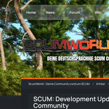
Home
News
Forum
Wiki
ScumWorld - Deine Community rund um SCUM
Artikel
SCUM: Development Upda
Community