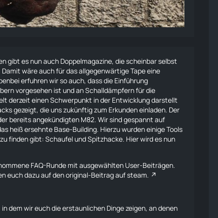
 gibt es nun auch Doppelmagazine, die scheinbar selbst
 Damit wäre auch für das allgegenwärtige Tape eine
enbei erfuhren wir so auch, dass die Einführung
ibern vorgesehen ist und an Schalldämpfern für die
lt derzeit einen Schwerpunkt in der Entwicklung darstellt
cks gezeigt, die uns zukünftig zum Erkunden einladen. Der
e der bereits angekündigten
M82
. Wir sind gespannt auf
 das heiß ersehnte Base-Building. Hierzu wurden einige Tools
 zu finden gibt: Schaufel und Spitzhacke. Hier wird es nun
ufgenommene FAQ-Runde mit ausgewählten User-Beiträgen.
sen euch dazu auf den
original-Beitrag auf steam.
in dem wir euch die erstaunlichen Dinge zeigen, an denen