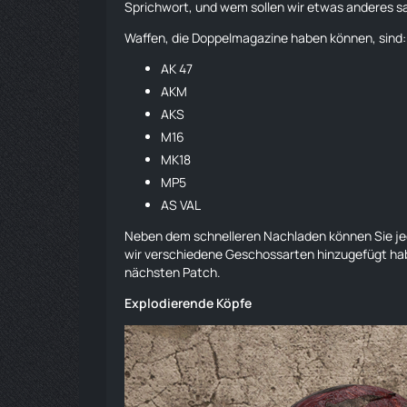
Sprichwort, und wem sollen wir etwas anderes 
Waffen, die Doppelmagazine haben können, sind:
AK 47
AKM
AKS
M16
MK18
MP5
AS VAL
Neben dem schnelleren Nachladen können Sie jed
wir verschiedene Geschossarten hinzugefügt h
nächsten Patch.
Explodierende Köpfe