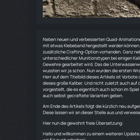
Neben neuen und verbesserten Quad-Animationen
mit etwas Klebeband hergestellt werden können.
zusätzliche Crafting-Option vorhanden. Ganz neb
unterschiedlicher Munitionstypen bei einigen Kal
Gewehre
gearbeitet wird. Das die Unterwasserwe
wussten wir ja schon. Nun wurden die ersten Wra
Herr auf dem Titelbild dieses Artikels ist Vorbot
dieses große Kaliber. Und nicht zuletzt auch auf
vorgestellt, die es eigentlich auch schon im Spiel
auch selbst gecraftete Varianten geben.
Am Ende des Artikels folgt die kürzlich neu a
Diese lassen wir an dieser Stelle aus und verwei
Hier nun die gewohnt freie Übersetzung:
Hallo und willkommen zu einem weiteren Update, 
wir für euch arbeiten!