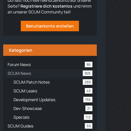
Du hast noch kein Benutzerkonto auf unserer
Seite?
Registriere dich kostenlos
und nimm
an unserer SCUM Community teil!
Benutzerkonto erstellen
Kategorien
Forum News
86
SCUM News
905
SCUM Patch Notes
269
SCUM Leaks
43
Development Updates
155
Dev-Showcase
21
Specials
112
SCUM Guides
59