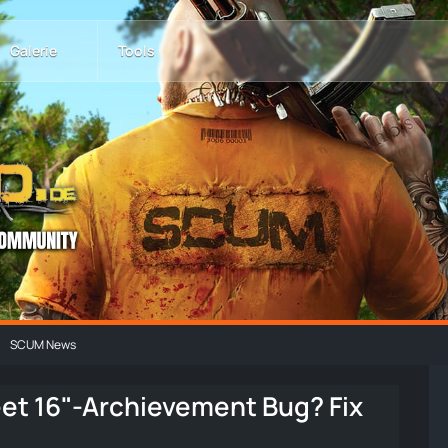
Galerie
Tools
SCUM News
eet 16"-Archievement Bug? Fix