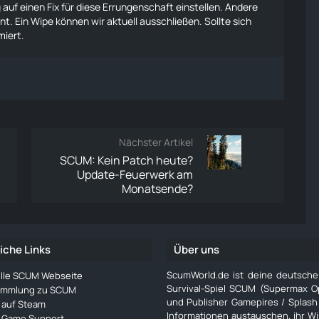
f einen Fix für diese Errungenschaft einstellen. Andere
t. Ein Wipe können wir aktuell ausschließen. Sollte sich
miert.
Nächster Artikel
SCUM: Kein Patch heute?
Update-Feuerwerk am
Monatsende?
iche Links
Über uns
ScumWorld.de ist deine deutsch
ielle SCUM Webseite
Survival-Spiel SCUM (Supermax O
ammlung zu SCUM
und Publisher Gamepires / Splash
auf Steam
Informationen austauschen, ihr W
Game Support