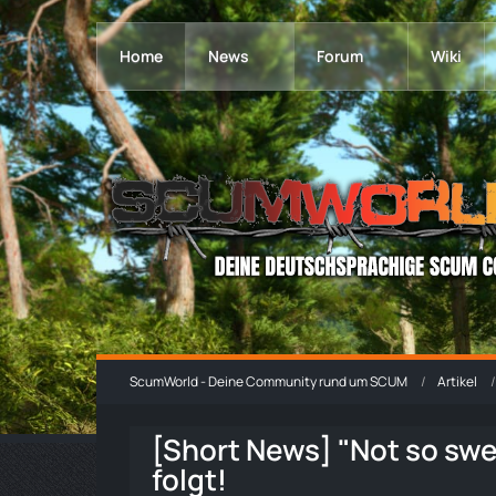
Home
News
Forum
Wiki
ScumWorld - Deine Community rund um SCUM
Artikel
[Short News] "Not so sw
folgt!