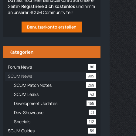
Du hast noch kein Benutzerkonto auf unserer
Seite?
Registriere dich kostenlos
und nimm
an unserer SCUM Community teil!
Benutzerkonto erstellen
Kategorien
Forum News
86
SCUM News
905
SCUM Patch Notes
269
SCUM Leaks
43
Development Updates
155
Dev-Showcase
21
Specials
112
SCUM Guides
59