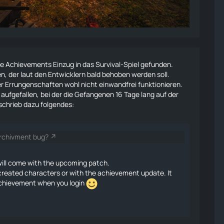
ie
Achievements
Einzug in das
Survival
-Spiel gefunden.
en, der laut den Entwicklern bald behoben werden soll.
er
Errungenschaften
wohl nicht einwandfrei funktionieren.
 aufgefallen, bei der die Gefangenen 16 Tage lang auf der
 schrieb dazu folgendes:
archivment bug?
will come with the upcoming patch.
 created characters or with the
achievement
update. It
chievement
when you login