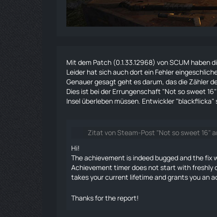
Mit dem Patch
(0.1.33.12968) von SCUM haben d
Leider hat sich auch dort ein Fehler eingeschlich
Genauer gesagt geht es darum, das die Zähler d
Dies ist bei der Errungenschaft "Not so sweet 16"
Insel überleben müssen. Entwickler "blackflicka"
Zitat von Steam-Post "Not so sweet 16" 
Hi!
The
achievement
is indeed bugged and the fix 
Achievement
timer does not start with freshly
takes your current lifetime and grants you an
a
Thanks for the report!