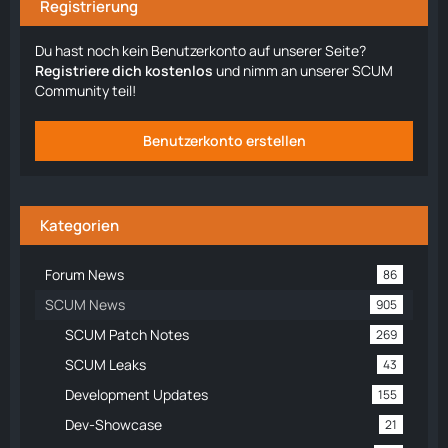
Registrierung
Du hast noch kein Benutzerkonto auf unserer Seite?
Registriere dich kostenlos
und nimm an unserer SCUM
Community teil!
Benutzerkonto erstellen
Kategorien
Forum News
86
SCUM News
905
SCUM Patch Notes
269
SCUM Leaks
43
Development Updates
155
Dev-Showcase
21