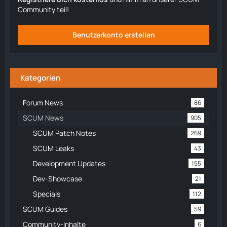
Community teil!
Benutzerkonto erstellen
Kategorien
Forum News
86
SCUM News
905
SCUM Patch Notes
269
SCUM Leaks
43
Development Updates
155
Dev-Showcase
21
Specials
112
SCUM Guides
59
Community-Inhalte
6