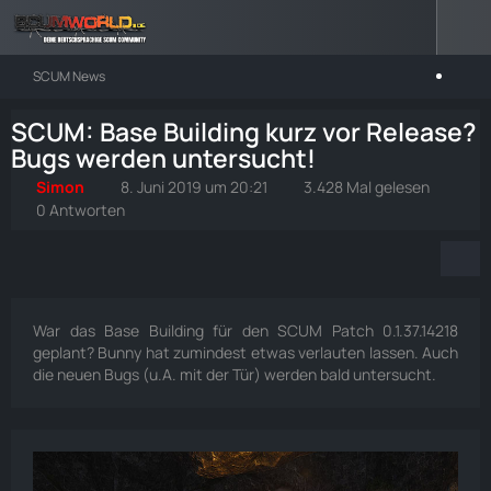
SCUM News
SCUM: Base Building kurz vor Release?
Bugs werden untersucht!
Simon
8. Juni 2019 um 20:21
3.428 Mal gelesen
0 Antworten
War das Base Building für den SCUM Patch 0.1.37.14218
geplant? Bunny hat zumindest etwas verlauten lassen. Auch
die neuen Bugs (u.A. mit der Tür) werden bald untersucht.