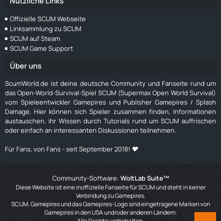
Nützliche Links
Offizielle SCUM Webseite
Linksammlung zu SCUM
SCUM auf Steam
SCUM Game Support
Über uns
ScumWorld.de ist deine deutsche Community und Fanseite rund um
das Open-World-Survival-Spiel SCUM (Supermax Open World Survival)
vom Spieleentwickler Gamepires und Publisher Gamepires / Splash
Damage. Hier können sich Spieler zusammen finden, Informationen
austauschen, ihr Wissen durch Tutorials rund um SCUM auffrischen
oder einfach an interessanten Diskussionen teilnehmen.
Für Fans, von Fans - seit September 2018! ❤️
Community-Software:
WoltLab Suite™
Diese Website ist eine inoffizielle Fanseite für SCUM und steht in keiner
Verbindung zu Gamepires.
SCUM, Gamepires und das Gamepires-Logo sind eingetragene Marken von
Gamepires in den USA und/oder anderen Ländern.
Alle Rechte vorbehalten.