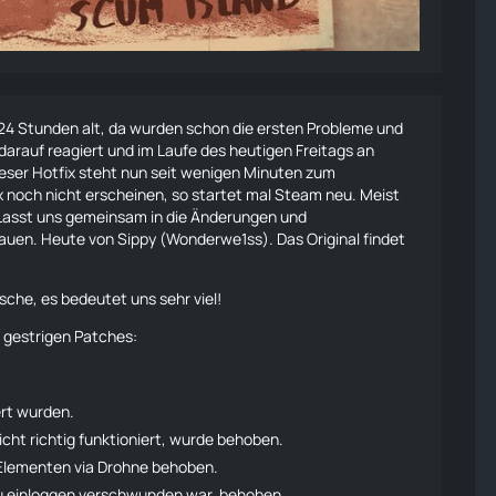
4 Stunden alt, da wurden schon die ersten Probleme und
arauf reagiert und im Laufe des heutigen Freitags an
ieser Hotfix steht nun seit wenigen Minuten zum
x noch nicht erscheinen, so startet mal Steam neu. Meist
 Lasst uns gemeinsam in die Änderungen und
auen. Heute von Sippy (Wonderwe1ss). Das Original findet
sche, es bedeutet uns sehr viel!
s gestrigen Patches:
ert wurden.
icht richtig funktioniert, wurde behoben.
 Elementen via
Drohne
behoben.
eu einloggen verschwunden war, behoben.