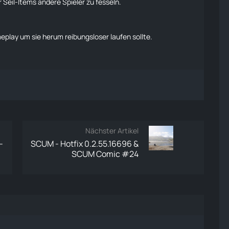
 Seil-Items andere Spieler zu fesseln.
eplay um sie herum reibungsloser
laufen
sollte.
Nächster Artikel
-
SCUM - Hotfix 0.2.55.16696 &
SCUM Comic #24