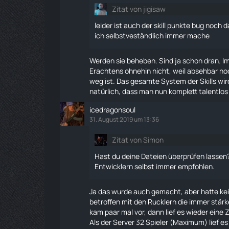
Zitat von jigisaw
leider ist auch der skill punkte bug noch
ich selbstveständlich immer mache
Werden sie beheben. Sind ja schon dran. Im
Erachtens ohnehin nicht, weil absehbar n
weg ist. Das gesamte System der Skills wird
natürlich, dass man nun komplett talentlos i
icedragonsoul
31. August 2019 um 13:36
Zitat von Simon
Hast du deine Dateien überprüfen lassen?
Entwicklern selbst immer empfohlen.
Ja das wurde auch gemacht, aber hatte kein
betroffen mit den Rucklern die immer stärke
kam paar mal vor, dann lief es wieder eine Z
Als der Server 32 Spieler (Maximum) lief e