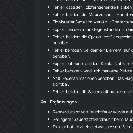
Fehler, dass der Holzfernseher die Planken
Fehler, bei dem der Mauszeiger im Haupt
Ein visueller Fehler im Menü zur
Charaktere
Exploit, bei dem man Gegenstände mit dem
Fehler, bei dem die Option "rest" angezeig
behoben.
Fehler behoben, bei dem ein Element, auf d
behoben.
Exploit behoben, bei dem Spieler Nahkam
Fehler behoben, wodurch man eine Pistole
AK15
Feueranimationen behoben: Das Maga
sichtbar.
Fehler, bei dem die Sauerstoffmaske bei 
QoL-Ergänzungen
Renderdistanz von Leuchtfeuer wurde auf
Geringerer Sauerstoffverbrauch beim Tau
Traktor
hat jetzt eine etwas bessere Fahr