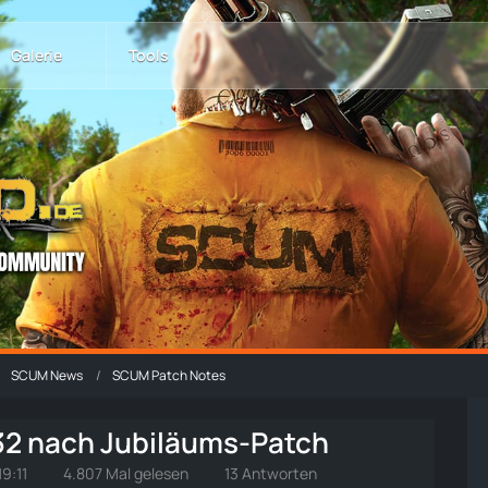
Galerie
Tools
SCUM News
SCUM Patch Notes
532 nach Jubiläums-Patch
9:11
4.807 Mal gelesen
13 Antworten