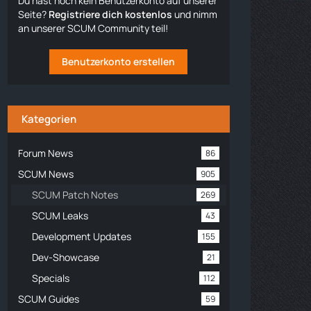
Du hast noch kein Benutzerkonto auf unserer
Seite?
Registriere dich kostenlos
und nimm
an unserer SCUM Community teil!
Benutzerkonto erstellen
Kategorien
Forum News
86
SCUM News
905
SCUM Patch Notes
269
SCUM Leaks
43
Development Updates
155
Dev-Showcase
21
Specials
112
SCUM Guides
59