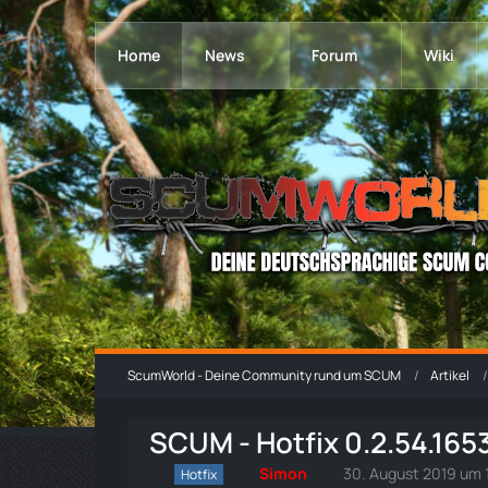
Home
News
Forum
Wiki
ScumWorld - Deine Community rund um SCUM
Artikel
SCUM - Hotfix 0.2.54.16
Simon
30. August 2019 um 1
Hotfix