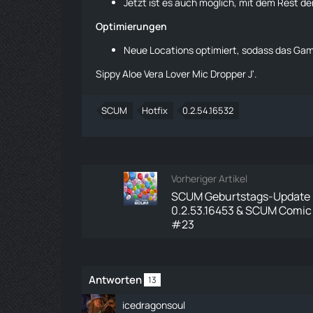
Jetzt ist es auch möglich, mit dem Rest der
Optimierungen
Neue Locations optimiert, sodass das Gam
Sippy
Aloe Vera
Lover Mic Dropper J'.
SCUM
Hotfix
0.2.54.16532
Vorheriger Artikel
SCUM Geburtstags-Update 
0.2.53.16453 & SCUM Comic
#23
Antworten
13
icedragonsoul