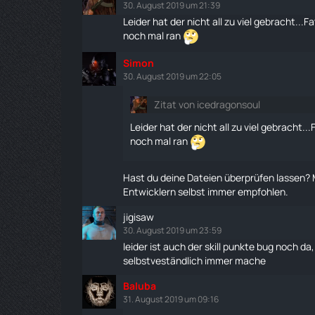
30. August 2019 um 21:39
Leider hat der nicht all zu viel gebracht..
noch mal ran
Simon
30. August 2019 um 22:05
Zitat von icedragonsoul
Leider hat der nicht all zu viel gebracht
noch mal ran
Hast du deine Dateien überprüfen lassen? 
Entwicklern selbst immer empfohlen.
jigisaw
30. August 2019 um 23:59
leider ist auch der skill punkte bug noch 
selbstveständlich immer mache
Baluba
31. August 2019 um 09:16