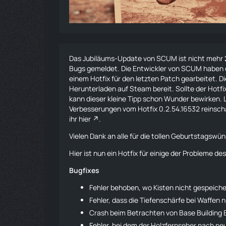
Das Jubiläums-Update von SCUM ist nicht mehr 2
Bugs gemeldet. Die Entwickler von SCUM haben d
einem Hotfix für den letzten Patch gearbeitet. D
Herunterladen auf Steam bereit. Sollte der Hotfi
kann dieser kleine Tipp schon Wunder bewirken.
Verbesserungen vom Hotfix 0.2.54.16532 reinsch
ihr
hier
.
Vielen Dank an alle für die tollen Geburtstagswün
Hier ist nun ein Hotfix für einige der Probleme de
Bugfixes
Fehler behoben, wo Kisten nicht gespeich
Fehler, dass die Tiefenschärfe bei Waffen n
Crash beim Betrachten von Base Building
Fehler, bei dem der Holzfernseher nach n