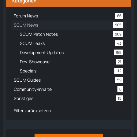
Kategorien
Forum News
86
SCUM News
905
SCUM Patch Notes
269
SCUM Leaks
43
Development Updates
155
Dev-Showcase
21
Specials
112
SCUM Guides
59
Community-Inhalte
6
Sonstiges
15
Filter zurücksetzen