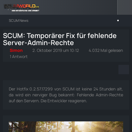
SCUM News
SCUM: Temporärer Fix für fehlende
Server-Admin-Rechte
Simon
2. Oktober 2019 um 10:12
4.032 Mal gelesen
1 Antwort
Der Hotfix 0.2.57.17299 von SCUM ist keine 24 Stunden alt,
da wird ein nerviger Bug bekannt: Fehlende Admin-Rechte
auf den Servern. Die Entwickler reagieren.