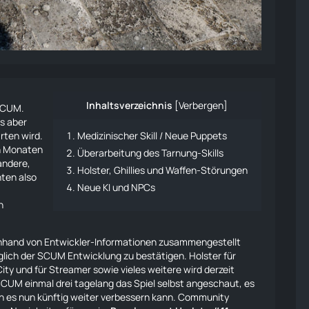
Inhaltsverzeichnis
[
Verbergen
]
 SCUM.
ns aber
rten wird.
Medizinischer Skill / Neue Puppets
en Monaten
Überarbeitung des Tarnung-Skills
andere,
Holster, Ghillies und Waffen-Störungen
hten also
Neue KI und NPCs
f
n
 anhand von Entwickler-Informationen zusammengestellt
lich der SCUM Entwicklung zu bestätigen. Holster für
ty und für Streamer sowie vieles weitere wird derzeit
 SCUM einmal drei tagelang das Spiel selbst angeschaut, es
 es nun künftig weiter verbessern kann. Community