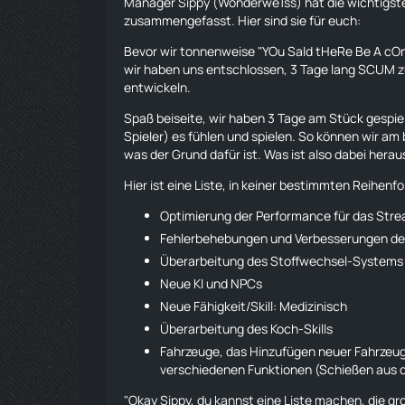
Manager Sippy (Wonderwe1ss) hat die wichtigste
zusammengefasst. Hier sind sie für euch:
Bevor wir tonnenweise "YOu SaId tHeRe Be A cO
wir haben uns entschlossen, 3 Tage lang SCUM zu
entwickeln.
Spaß beiseite, wir haben 3 Tage am Stück gespielt,
Spieler) es fühlen und spielen. So können wir am
was der Grund dafür ist. Was ist also dabei he
Hier ist eine Liste, in keiner bestimmten Reihenfo
Optimierung der Performance für das Stre
Fehlerbehebungen und Verbesserungen des 
Überarbeitung des Stoffwechsel-Systems
Neue KI und NPCs
Neue Fähigkeit/Skill: Medizinisch
Überarbeitung des Koch-Skills
Fahrzeuge, das Hinzufügen neuer Fahrzeug
verschiedenen Funktionen (Schießen aus 
"Okay Sippy, du kannst eine Liste machen, die gr