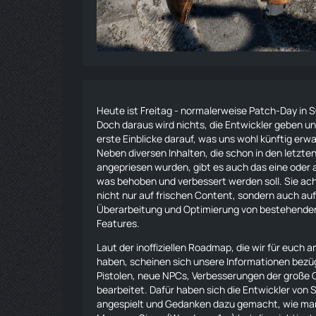
Heute ist Freitag - normalerweise Patch-Day in
Doch daraus wird nichts, die Entwickler geben u
erste Einblicke darauf, was uns wohl künftig erwa
Neben diversen Inhalten, die schon in den letzt
angepriesen wurden, gibt es auch das eine oder 
was behoben und verbessert werden soll. Sie ac
nicht nur auf frischen Content, sondern auch au
Überarbeitung und Optimierung von bestehende
Features.
Laut der
inoffiziellen Roadmap
, die wir für euch
haben, scheinen sich unsere Informationen bezüg
Pistolen, neue NPCs, Verbesserungen der große Ci
bearbeitet. Dafür haben sich die Entwickler von
angespielt und Gedanken dazu gemacht, wie man