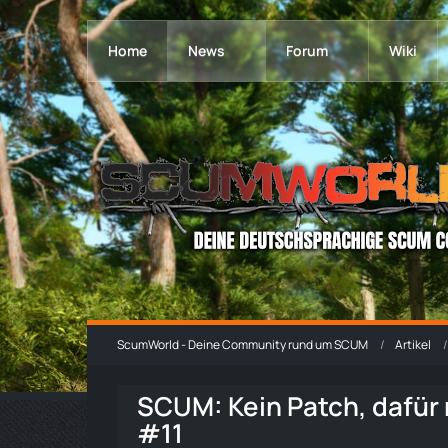
Home
News
Forum
Wiki
ScumWorld - Deine Community rund um SCUM
Artikel
SCUM: Kein Patch, dafü
#11