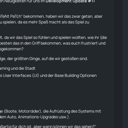
n Neuigkeiten für uns im
Development Update #11
nTeNt PaTch" bekommen, haben wir das zwar getan, aber
 spielen, da es mehr Spaß macht als das Spiel zu
 da wir das Spiel so fühlen und spielen wollten, wie ihr (die
 besten das in den Griff bekommen, was euch frustriert und
rausgekommen?
lge, der größten Dinge, auf die wir gestoßen sind.
aming und die Stadt
User Interfaces (UI) und der Base Building Optionen
e (Boote, Motorräder), die Aufrüstung des Systems mit
dem Auto, Animations-Upgrades usw.).
oßartig für dich ist, aber wann können wir das sehen?"