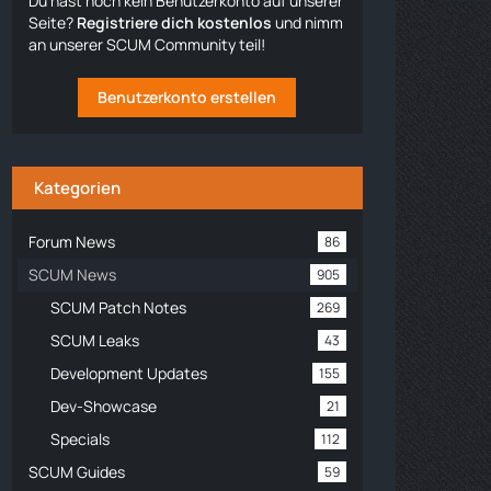
Du hast noch kein Benutzerkonto auf unserer
Seite?
Registriere dich kostenlos
und nimm
an unserer SCUM Community teil!
Benutzerkonto erstellen
Kategorien
Forum News
86
SCUM News
905
SCUM Patch Notes
269
SCUM Leaks
43
Development Updates
155
Dev-Showcase
21
Specials
112
SCUM Guides
59