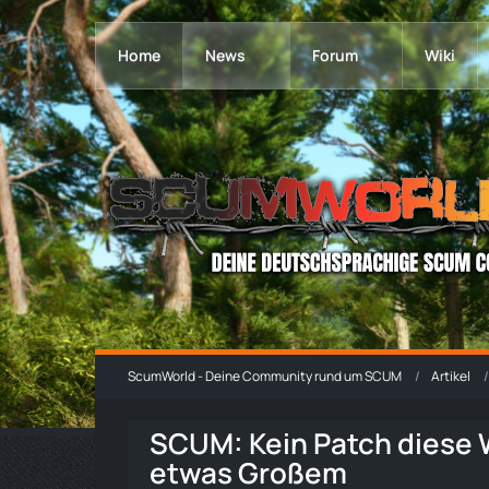
Home
News
Forum
Wiki
ScumWorld - Deine Community rund um SCUM
Artikel
SCUM: Kein Patch diese 
etwas Großem