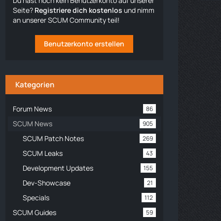
Du hast noch kein Benutzerkonto auf unserer
Seite?
Registriere dich kostenlos
und nimm
an unserer SCUM Community teil!
Benutzerkonto erstellen
Kategorien
Forum News
86
SCUM News
905
SCUM Patch Notes
269
SCUM Leaks
43
Development Updates
155
Dev-Showcase
21
Specials
112
SCUM Guides
59