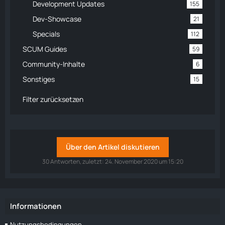
Development Updates
155
Dev-Showcase
21
Specials
112
SCUM Guides
59
Community-Inhalte
6
Sonstiges
15
Filter zurücksetzen
Über den Artikel diskutieren
30 Antworten, zuletzt:
24. November 2020 um 15:20
Informationen
Nutzungsbedingungen