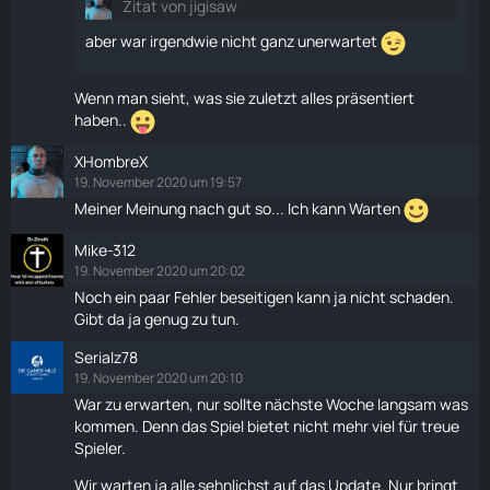
Zitat von jigisaw
aber war irgendwie nicht ganz unerwartet
Wenn man sieht, was sie zuletzt alles präsentiert
haben..
XHombreX
19. November 2020 um 19:57
Meiner Meinung nach gut so... Ich kann Warten
Mike-312
19. November 2020 um 20:02
Noch ein paar Fehler beseitigen kann ja nicht schaden.
Gibt da ja genug zu tun.
Serialz78
19. November 2020 um 20:10
War zu erwarten, nur sollte nächste Woche langsam was
kommen. Denn das Spiel bietet nicht mehr viel für treue
Spieler.
Wir warten ja alle sehnlichst auf das Update. Nur bringt