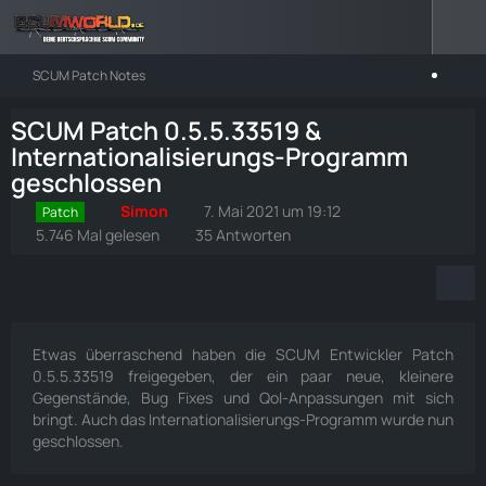
SCUM Patch Notes
SCUM Patch 0.5.5.33519 &
Internationalisierungs-Programm
geschlossen
Simon
7. Mai 2021 um 19:12
Patch
5.746 Mal gelesen
35 Antworten
Etwas überraschend haben die SCUM Entwickler Patch
0.5.5.33519 freigegeben, der ein paar neue, kleinere
Gegenstände, Bug Fixes und Qol-Anpassungen mit sich
bringt. Auch das Internationalisierungs-Programm wurde nun
geschlossen.