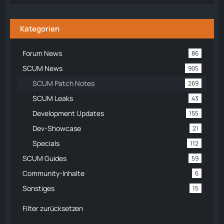
Kategorien
Forum News
86
SCUM News
905
SCUM Patch Notes
269
SCUM Leaks
43
Development Updates
155
Dev-Showcase
21
Specials
112
SCUM Guides
59
Community-Inhalte
6
Sonstiges
15
Filter zurücksetzen