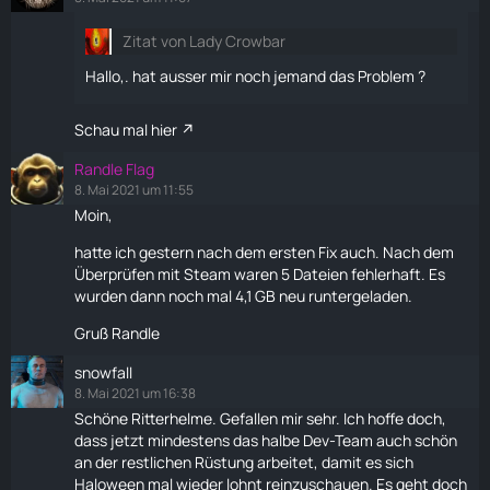
Zitat von Lady Crowbar
Hallo,. hat ausser mir noch jemand das Problem ?
Schau mal
hier
Randle Flag
8. Mai 2021 um 11:55
Moin,
hatte ich gestern nach dem ersten Fix auch. Nach dem
Überprüfen mit Steam waren 5 Dateien fehlerhaft. Es
wurden dann noch mal 4,1 GB neu runtergeladen.
Gruß Randle
snowfall
8. Mai 2021 um 16:38
Schöne Ritterhelme. Gefallen mir sehr. Ich hoffe doch,
dass jetzt mindestens das halbe Dev-Team auch schön
an der restlichen Rüstung arbeitet, damit es sich
Haloween mal wieder lohnt reinzuschauen. Es geht doch