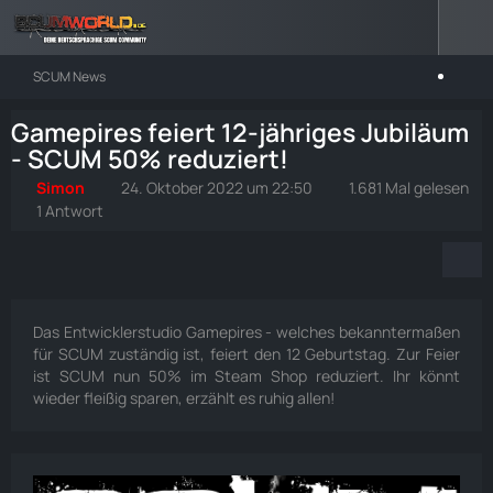
SCUM News
Gamepires feiert 12-jähriges Jubiläum
- SCUM 50% reduziert!
Simon
24. Oktober 2022 um 22:50
1.681 Mal gelesen
1 Antwort
Das Entwicklerstudio Gamepires - welches bekanntermaßen
für SCUM zuständig ist, feiert den 12 Geburtstag. Zur Feier
ist SCUM nun 50% im Steam Shop reduziert. Ihr könnt
wieder fleißig sparen, erzählt es ruhig allen!