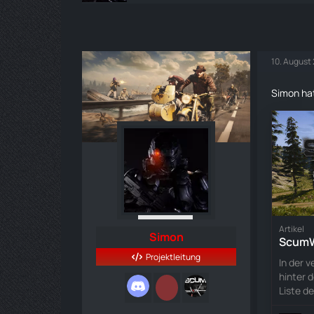
10. August
Simon hat
Artikel
Simon
ScumW
Projektleitung
In der 
hinter 
Liste d