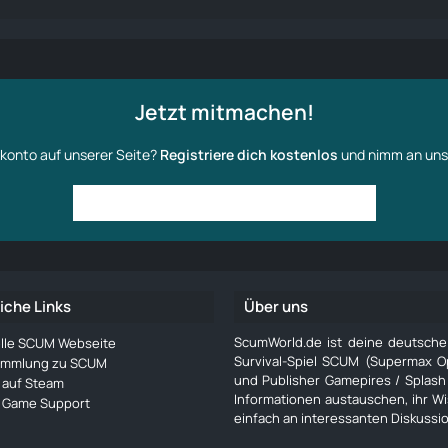
Jetzt mitmachen!
konto auf unserer Seite?
Registriere dich kostenlos
und nimm an uns
Anmelden
Benutzerkonto erstellen
iche Links
Über uns
ScumWorld.de ist deine deutsch
ielle SCUM Webseite
Survival-Spiel SCUM (Supermax O
ammlung zu SCUM
und Publisher Gamepires / Splash
auf Steam
Informationen austauschen, ihr W
Game Support
einfach an interessanten Diskussi