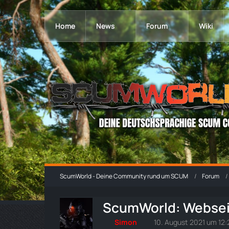
Home
News
Forum
Wiki
ScumWorld - Deine Community rund um SCUM
Forum
ScumWorld: Websei
Simon
10. August 2021 um 12: