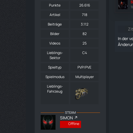
S
Punkte
26.616
1
Artikel
718
Beiträge
3.112
Zi
Bilder
82
In der 
Videos
25
Änderu
Lieblings-
C4
Sektor
Spieltyp
PVP/PVE
Spielmodus
Multiplayer
Lieblings-
Fahrzeug
STEAM
SIMON
Offline