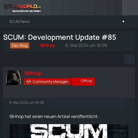
SCUM News
SCUM: Development Update #85
!BHhop
6. Mai 2024 um 18:08
Dev-Blog
!BHhop
Offline
Community Manager
6. Mai 2024 um 18:08
!BHhop hat einen neuen Artikel veröffentlicht: