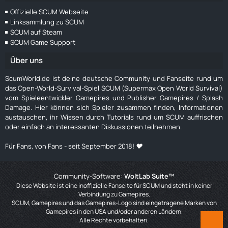
Offizielle SCUM Webseite
Linksammlung zu SCUM
SCUM auf Steam
SCUM Game Support
Über uns
ScumWorld.de ist deine deutsche Community und Fanseite rund um
das Open-World-Survival-Spiel SCUM (Supermax Open World Survival)
vom Spieleentwickler Gamepires und Publisher Gamepires / Splash
Damage. Hier können sich Spieler zusammen finden, Informationen
austauschen, ihr Wissen durch Tutorials rund um SCUM auffrischen
oder einfach an interessanten Diskussionen teilnehmen.
Für Fans, von Fans - seit September 2018! ❤️
Community-Software:
WoltLab Suite™
Diese Website ist eine inoffizielle Fanseite für SCUM und steht in keiner
Verbindung zu Gamepires.
SCUM, Gamepires und das Gamepires-Logo sind eingetragene Marken von
Gamepires in den USA und/oder anderen Ländern.
Alle Rechte vorbehalten.