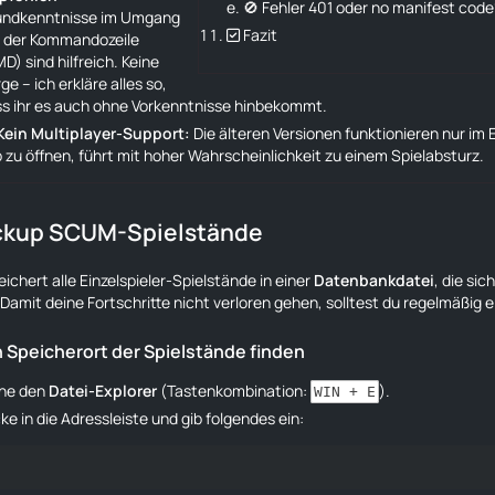
🚫 Fehler 401 oder no manifest code
undkenntnisse im Umgang
✅ Fazit
t der Kommandozeile
D) sind hilfreich. Keine
ge – ich erkläre alles so,
s ihr es auch ohne Vorkenntnisse hinbekommt.
Kein Multiplayer-Support:
Die älteren Versionen funktionieren nur im 
 zu öffnen, führt mit hoher Wahrscheinlichkeit zu einem Spielabsturz.
ackup SCUM-Spielstände
chert alle Einzelspieler-Spielstände in einer
Datenbankdatei
, die si
 Damit deine Fortschritte nicht verloren gehen, solltest du regelmäßig 
en Speicherort der Spielstände finden
fne den
Datei-Explorer
(Tastenkombination:
).
WIN + E
cke in die Adressleiste und gib folgendes ein: