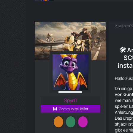
2. März 20
🛠️ 
SC
insta
Hallo zu
Da einige
von Günt
Spyr0
wie man 
spielen k
Community Helfer
Anleitung 
Das urspr
shjack ist
gibt es hi