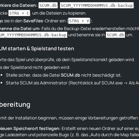
kiere die Dateien:
,
.
SCUM.db
SCUM_YYYYMMDDHHMMSS.db-backup
ücke
, um die Dateien zu kopieren.
STRG + C
e sie in den
SaveFiles
-Ordner ein (
).
STRG + V
nenne die Datei um:
Falls du die Backup-Datei wiederherstellen möch
und benenne sie in
um.
UM_YYYYMMDDHHMMSS.db-backup
SCUM.db
CUM starten & Spielstand testen
rte das Spiel und überprüfe, ob dein Spielstand korrekt geladen wird.
ls der Spielstand nicht geladen wird:
Stelle sicher, dass die Datei
SCUM.db
nicht beschädigt ist.
Starte SCUM als Administrator (
Rechtsklick auf SCUM.exe → Als A
rbereitung
 mit der Installation beginnen, müssen einige Vorbereitungen getroffen
 Neuen Speicherort festlegen:
Erstellt einen neuen Ordner auf einer e
ge Ladezeiten und potenzielle Bugs (z. B. das „Auto durch die Map fall