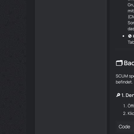
Gr
mi
(CM
Sor
das
🚫 
Tab
🗂️ B
SCUM spei
befindet.
🔎 1. D
Öf
Kli
Code