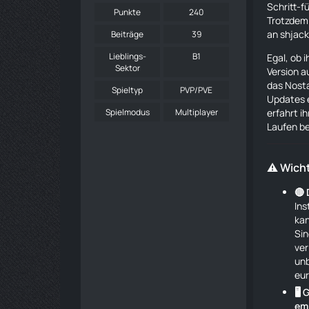
Schritt-f
Punkte
240
Trotzdem 
an
shjac
Beiträge
39
Lieblings-
B1
Egal, ob 
Sektor
Version a
das Nosta
Spieltyp
PVP/PVE
Updates 
erfahrt i
Spielmodus
Multiplayer
Laufen
b
⚠️ Wich
🔴 
Ins
kan
Sin
ver
unb
eur
🖥
em