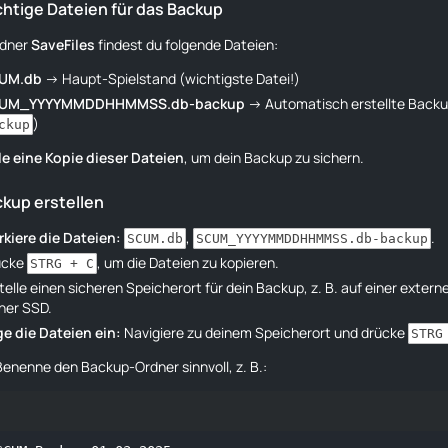
ichtige Dateien für das Backup
rdner
SaveFiles
findest du folgende Dateien:
UM.db
→ Haupt-Spielstand (wichtigste Datei!)
UM_YYYYMMDDHHMMSS.db-backup
→ Automatisch erstellte Backup
)
ckup
le eine Kopie dieser Dateien
, um dein Backup zu sichern.
ckup erstellen
kiere die Dateien:
,
.
SCUM.db
SCUM_YYYYMMDDHHMMSS.db-backup
ücke
, um die Dateien zu kopieren.
STRG + C
telle einen sicheren Speicherort für dein Backup, z. B. auf einer exter
ner SSD.
e die Dateien ein:
Navigiere zu deinem Speicherort und drücke
STRG
enenne den Backup-Ordner sinnvoll, z. B.: