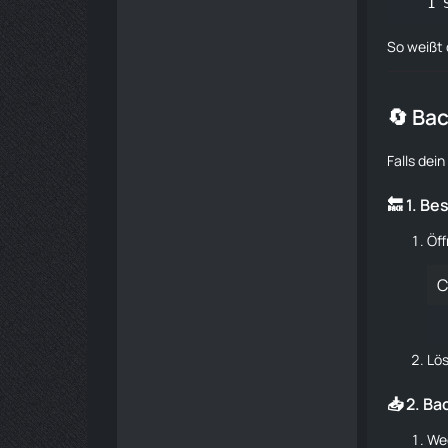
So weißt 
🔄 Ba
Falls dei
🔙 1. B
Öff
C
Lö
📥 2. B
We