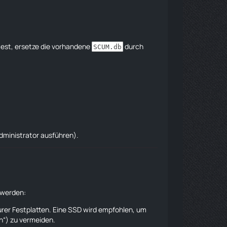
test, ersetze die vorhandene
durch
SCUM.db
dministrator ausführen
).
 werden:
urer Festplatten. Eine SSD wird empfohlen, um
en“) zu vermeiden.