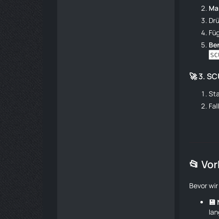
Mar
Dr
Füg
Be
SC
🚀 3. S
Sta
Fal
📂 Vo
Bevor wir
💾
lan