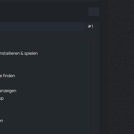
#1
nstallieren & spielen
e finden
 anzeigen
up
en