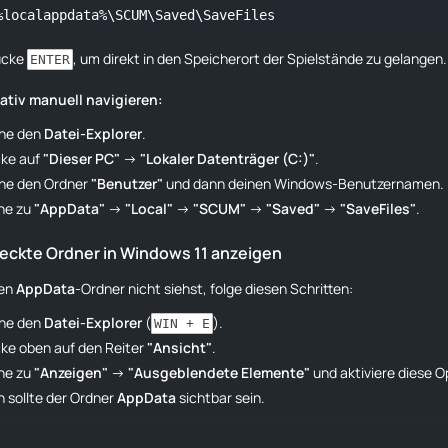
%localappdata%\SCUM\Saved\SaveFiles
ücke
, um direkt in den Speicherort der Spielstände zu gelangen.
ENTER
nativ manuell navigieren:
fne den
Datei-Explorer
.
cke auf
"Dieser PC"
→
"Lokaler Datenträger (C:)"
.
fne den Ordner
"Benutzer"
und dann deinen Windows-Benutzernamen.
he zu
"AppData"
→
"Local"
→
"SCUM"
→
"Saved"
→
"SaveFiles"
.
teckte Ordner in Windows 11 anzeigen
den
AppData
-Ordner nicht siehst, folge diesen Schritten:
fne den
Datei-Explorer
(
).
WIN + E
cke oben auf den Reiter
"Ansicht"
.
he zu
"Anzeigen"
→
"Ausgeblendete Elemente"
und aktiviere diese O
 sollte der Ordner
AppData
sichtbar sein.