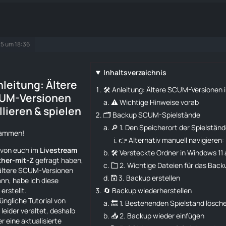
25 um 18:36
Inhaltsverzeichnis
Anleitung: Ältere
🛠️ Anleitung: Ältere SCUM-Versionen i
UM-Versionen
⚠️ Wichtige Hinweise vorab
llieren & spielen
🗂️ Backup SCUM-Spielstände
🔎 1. Den Speicherort der Spielständ
sammen!
👉 Alternativ manuell navigieren:
 von euch im
Livestream
🛠 Versteckte Ordner in Windows 11
her-mit-Z
gefragt haben,
📁 2. Wichtige Dateien für das Back
ältere SCUM-Versionen
💾 3. Backup erstellen
ann, habe ich diese
erstellt.
🔄 Backup wiederherstellen
üngliche Tutorial von
🔙 1. Bestehenden Spielstand lösch
 leider veraltet, deshalb
📥 2. Backup wieder einfügen
er eine aktualisierte