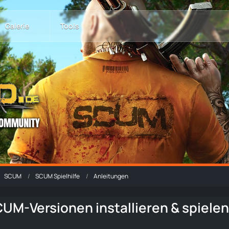
Galerie
Tools
SCUM
SCUM Spielhilfe
Anleitungen
CUM-Versionen installieren & spiele