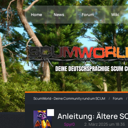
Home
News
Forum
Wiki
ScumWorld - Deine Community rund um SCUM
Forum
Anleitung: Ältere S
Spyr0
2. März 2025 um 18:36