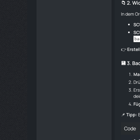
📁 2. W
In dem O
SC
SC
ba
👉
Erstel
💾 3. Ba
Mar
Dr
Ers
dei
Füg
📌
Tipp:
B
Code