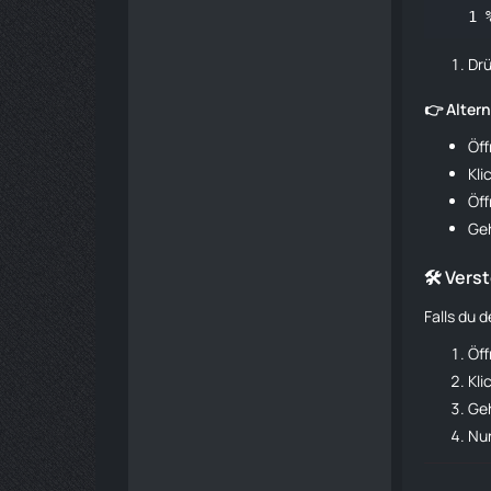
Dr
👉 Alter
Öf
Kli
Öf
Ge
🛠 Vers
Falls du 
Öf
Kli
Ge
Nun