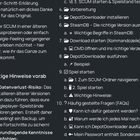
🚀 3. SCUM starten & Spielstand te
ür-Schritt-Erklärung.
natürlich ein dickes Danke
📂 Vorbereitung
k
für das Original.
📂 DepotDownloader installieren
📂 SteamDB – Die richtige Version au
ihr SCUM in einer älteren
usprobieren oder einfach
🔹 Wichtige Begriffe in SteamDB:
lgie-Feeling vergangener
📂 Download starten (Kommandozeile
erleben möchtet – hier
💻 CMD öffnen und ins richtige Verz
hr, wie ihr das Ganze zum
📂 DepotDownloader ausführen
ekommt.
📌 Beispiel:
✅ Spiel starten
tige Hinweise vorab
📂 1. Zum SCUM-Ordner navigieren
Datenverlust-Risiko:
Das
🖥️ 2. Spiel starten
tallieren älterer Versionen
⚠️ Wichtige Hinweise:
n dazu führen, dass eure
❓ Häufig gestellte Fragen (FAQs)
gleplayer-Spielstände
🛡️ Kann ich dafür gebannt werden?
loren gehen. Erstellt daher
edingt ein Backup, um
🔐 Warum werde ich jedes Mal nach
e Fortschritte zu sichern!
💻 Kann ich DepotDownloader ausfü
️ Grundlegende Kenntnisse
🔑 Mein Passwort enthält Sonderzei
pfohlen: