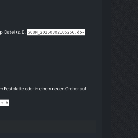
-Datei (z. B.
SCUM_20250302105256.db-
nen Festplatte oder in einem neuen Ordner auf
.
 + V