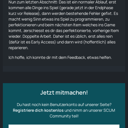
sein muss. Dann lieber das Spiel Scum um 5$ teurer
Nun zum letzten Abschnitt: Das ist ein normaler Ablauf, erst
machen und die Funktion ist vorhanden. So hätten alle
kommen alle Dinge ins Spiel (gerade jetzt in der Endphase
was davon.
kurz vor Release), dann werden bestehende Fehler gefixt. Es
macht wenig Sinn etwas ins Spiel zu programmieren, zu
Kochen
:
perfektionieren und beim nächsten Item welches ins Game
Zur zeit besteht das Problem das die Kochbücher sich
kommt, zerschiesst es dir das perfektionierte, vorherige Item
nicht immer auf anhieb sich richtig im crafting anzeigen
wieder. Doppelte Arbeit. Daher ist es üblich, erst alles rein
lassen, auch nach mehreren Relogs bestehen die
(dafür ist es Early Access) und dann wird (hoffentlich) alles
Probleme weiter . Das geht schon so weit das keiner der
reparieren.
das gleiche buch oder ein gespawntes von der gleichen
Katagorie was einsehen kann.
Ich hoffe, ich konnte dir mit dem Feedback, etwas helfen.
Die Idee zu den Abteilungen von Scum Programmierer das
man den Fokus nicht nur immer auf das neue setzt
sondern eher auf die Bestehenden Probleme die bestehen
konzentriert. Es ist sicherlich schön, für uns alle wenn
neue Items, Fahrzeuge , NPC usw kommen , nur bringt das
Jetzt mitmachen!
ganze nichts wenn es mehr Probleme generiert werden
statt verbessert . Da es sehr viele Spieler gibt die äussern
Du hast noch kein Benutzerkonto auf unserer Seite?
das es gewisse Fehler/ Bugs im Spiel einfach nicht
Registriere dich kostenlos
und nimm an unserer SCUM
behoben werden. Schöner aussehender Regen? Hätte
Community teil!
man nicht besser die Zeit in was anderes Investiert und
das zu einem Späteren Zeitpunkt gebracht?