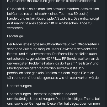
Vorschläge.
Hi, ich Senfe mal dazu und gebe dir ein bisschen Feedback:
Fahrzeug:
Grundsätzlich sollte man sich bewusst machen, dass es sich
bei Gamepires um ein sehr kleines Team (ca 50 Leute)
Uns ist sehr aufgefallen das der
Rager
ne riesige
handelt und es kein Quadripple A Studio ist. Das entschuldigt
Katastrophe ist beim
fahren
. Da wäre es sicherlich für
erst mal nicht alles aber es hilft vll ein bisschen Dinge zu
jeden von Vorteil wenn man denn anpassen würde. Wie
verstehen.
Bremsverhalten und die allgemeine
Kurvenbeschaffenheit. Demensprechend ist das für die
Fahrzeuge:
Ersteller der Fahrzeuge eine Metadatei aufmachen und
Der
Rager
ist ein grosses Offroadfahrzeug mit Offroadreifen +
Einstellungen vornehmen. Uns ist klar das der ein
SUV
sehr hohe Zuladung möglich. Mehr Gewicht = schlechteres
darstellen soll und auch sein Gewicht hat aber das
Brems- und Kurvenverhalten. Der Fahrstil ist natürlich auch
Fahrzeug hat ziemlich Potential für Verbesserungen.
entscheidend, gerade im HCRP bzw RP Bereich sollte man da
Übersetzungen:
die wenigsten Probleme haben, da dort ja am "reellsten" und
in den Haupteinstellungen , Servereinstellungen und
überlegtesten gefahren werden sollte/müsste. Ich
Quest sind noch paar Zeilen die leider nicht auf Deutsch
persönlich sehe gar kein Problem mit dem
Rager
. Für mich
übersetz wurden, Sehr geil währe wenn sich dem ein
fährt und verhält er sich genau so wie ich es erwarten würde.
Team von Scum annehmen könnte. Es gibt auch in 2025
Übersetzungen:
noch Leute die der Englischen Sprache nicht mächtig sind
und somit auch der Spielspass getrübt wird.
Übersetzungen, Übersetzungsfehler und/oder
unvollständige Übersetzungen: Das ist ein leidiges Thema bei
Sync:
uns, sowie bei Gamepires. Diesen Teil hat Jagex übernommen
da spreche ich sicherlich vielen aus der Seele , die Sync