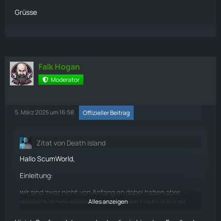
Grüsse
Falk Hogan
Moderator
5. März 2025 um 16:58
Offizieller Beitrag
Zitat von Death Island
Hallo ScumWorld,
Einleitung:
wir sind zwar nicht von Anfang an dabei haben aber
dennoch schon einige Stunden aufem konto in kurzer
Alles anzeigen
Zeit. Haben da ein paar anliegen und auch zur gleich