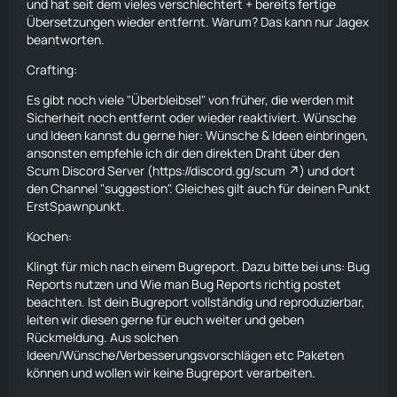
und hat seit dem vieles verschlechtert + bereits fertige
ist in vielen Teilen ein richtiger Spasskiller. Man schlägt
Übersetzungen wieder entfernt. Warum? Das kann nur Jagex
auf ein Gegner ein , man hört wie die Faust in The Face
beantworten.
klatscht aber nix passiert oder die Gegner sind wie Luft.
Des weiteren auch bei Spieler die neben einem gehen und
Crafting:
rum flackern , nicht so der börner , bin da zuversichtlich
das es die Programierer hin kriegen werden die Sync
Es gibt noch viele "Überbleibsel" von früher, die werden mit
Probleme zu verringern.
Sicherheit noch entfernt oder wieder reaktiviert. Wünsche
und Ideen kannst du gerne hier:
Wünsche & Ideen
einbringen,
Crafting:
ansonsten empfehle ich dir den direkten Draht über den
Es sind Items die man zwar Farmen aber dann nicht
Scum Discord Server (
https://discord.gg/scum
) und dort
verarbeiten kann, wie zb. die Bärenfüsse. Mehr Auswahl
den Channel "suggestion". Gleiches gilt auch für deinen Punkt
an Bauelemente , sowie Bauelemente Verlängerungen
ErstSpawnpunkt.
währen ultra nice , vor allem bei Rampen.
Kochen
:
ErstSpawnpunkt:
Klingt für mich nach einem Bugreport. Dazu bitte bei uns:
Bug
Da Server wie wir einen haben der auf RP sich auslegt ,
Reports
nutzen und
Wie man Bug Reports richtig postet
würden wir uns freuen wenn es in den
beachten. Ist dein Bugreport vollständig und reproduzierbar,
Servereinstellungen einen Punkt geben würde wo man
leiten wir diesen gerne für euch weiter und geben
den erstspawnpunkt einstellen kann. Ein Bot wie Whalley
Rückmeldung. Aus solchen
zb. verfügt über so eine Funktion was für ansich auch cool
Ideen/Wünsche/Verbesserungsvorschlägen etc Paketen
ist aber wenn man sonst keine Funktion des Bots nutzen
können und wollen wir keine Bugreport verarbeiten.
möchte sind 15$ pro Monat schon ein Betrag der nicht