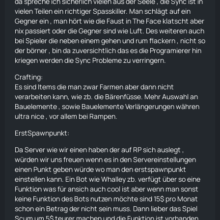
da spreche ich sicherlich vielen aus der Seele , die Sync ist in
vielen Teilen ein richtiger Spasskiller. Man schlägt auf ein
Gegner ein , man hört wie die Faust in The Face klatscht aber
nix passiert oder die Gegner sind wie Luft. Des weiteren auch
bei Spieler die neben einem gehen und rum flackern , nicht so
der börner , bin da zuversichtlich das es die Programierer hin
kriegen werden die Sync Probleme zu verringern.
Crafting:
Es sind Items die man zwar Farmen aber dann nicht
verarbeiten kann, wie zb. die Bärenfüsse. Mehr Auswahl an
Bauelemente , sowie Bauelemente Verlängerungen währen
ultra nice , vor allem bei Rampen.
ErstSpawnpunkt:
Da Server wie wir einen haben der auf RP sich auslegt ,
würden wir uns freuen wenn es in den Servereinstellungen
einen Punkt geben würde wo man den erstspawnpunkt
einstellen kann. Ein Bot wie Whalley zb. verfügt über so eine
Funktion was für ansich auch cool ist aber wenn man sonst
keine Funktion des Bots nutzen möchte sind 15$ pro Monat
schon ein Betrag der nicht sein muss. Dann lieber das Spiel
Scum um 5$ teurer machen und die Funktion ist vorhanden.