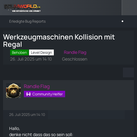
Erledigte Bug Reports
Werkzeugmaschinen Kollision mit
Regal
Randle Flag
Behoben
Level Design
26. Juli 2025 um 14:10
Geschlossen
Randle Flag
Community Helfer
26. Juli 2025 um 14:10
Hallo,
denke nicht dass das so sein soll: