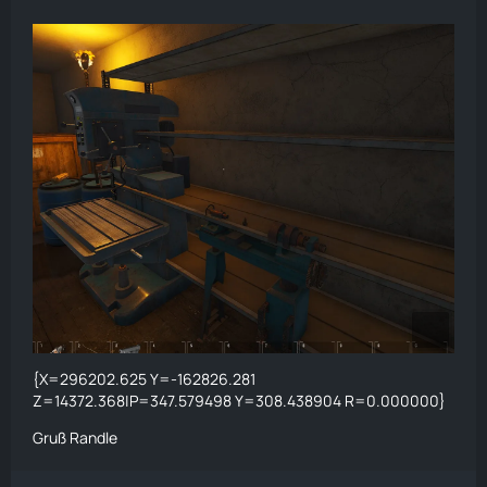
{X=296202.625 Y=-162826.281
Z=14372.368|P=347.579498 Y=308.438904 R=0.000000}
Gruß Randle