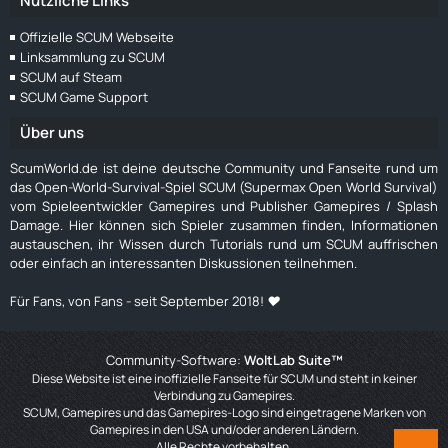
Nützliche Links
Offizielle SCUM Webseite
Linksammlung zu SCUM
SCUM auf Steam
SCUM Game Support
Über uns
ScumWorld.de ist deine deutsche Community und Fanseite rund um
das Open-World-Survival-Spiel SCUM (Supermax Open World Survival)
vom Spieleentwickler Gamepires und Publisher Gamepires / Splash
Damage. Hier können sich Spieler zusammen finden, Informationen
austauschen, ihr Wissen durch Tutorials rund um SCUM auffrischen
oder einfach an interessanten Diskussionen teilnehmen.
Für Fans, von Fans - seit September 2018! ❤️
Community-Software:
WoltLab Suite™
Diese Website ist eine inoffizielle Fanseite für SCUM und steht in keiner
Verbindung zu Gamepires.
SCUM, Gamepires und das Gamepires-Logo sind eingetragene Marken von
Gamepires in den USA und/oder anderen Ländern.
Alle Rechte vorbehalten.