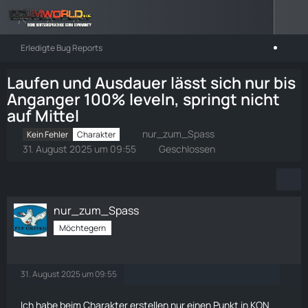
Erledigte Bug Reports
Laufen und Ausdauer lässt sich nur bis
Anganger 100% leveln, springt nicht
auf Mittel
nur_zum_Spass
Kein Fehler
Charakter
31. August 2025 um 09:55
Geschlossen
nur_zum_Spass
Möchtegern
31. August 2025 um 09:55
Ich habe beim
Charakter erstellen
nur einen Punkt in KON