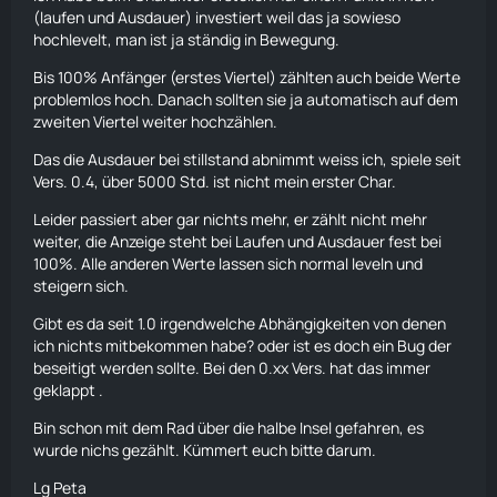
(
laufen
und
Ausdauer
) investiert weil das ja sowieso
hochlevelt, man ist ja ständig in Bewegung.
Bis 100% Anfänger (erstes Viertel) zählten auch beide Werte
problemlos hoch. Danach sollten sie ja automatisch auf dem
zweiten Viertel weiter hochzählen.
Das die
Ausdauer
bei stillstand abnimmt weiss ich, spiele seit
Vers. 0.4, über 5000 Std. ist nicht mein erster Char.
Leider passiert aber gar nichts mehr, er zählt nicht mehr
weiter, die Anzeige steht bei
Laufen
und
Ausdauer
fest bei
100%. Alle anderen Werte lassen sich normal leveln und
steigern sich.
Gibt es da seit 1.0 irgendwelche Abhängigkeiten von denen
ich nichts mitbekommen habe? oder ist es doch ein Bug der
beseitigt werden sollte. Bei den 0.xx Vers. hat das immer
geklappt .
Bin schon mit dem Rad über die halbe Insel gefahren, es
wurde nichs gezählt. Kümmert euch bitte darum.
Lg Peta