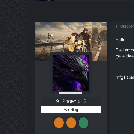
11. Oktobe
Hallo
Die Lampe
geile Ide
mfg Fabi
9_Phoenix_2
Winzling