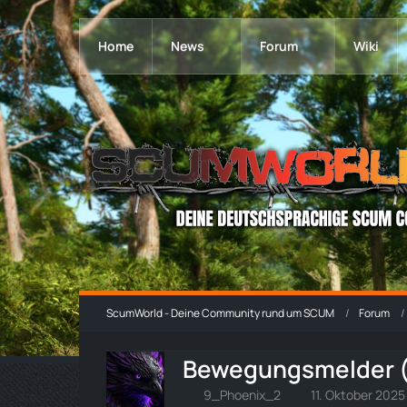
Home
News
Forum
Wiki
ScumWorld - Deine Community rund um SCUM
Forum
Bewegungsmelder (
9_Phoenix_2
11. Oktober 2025