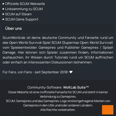
Offizielle SCUM Webseite
Linksammlung zu SCUM
SCUM auf Steam
SCUM Game Support
Über uns
ScumWorld.de ist deine deutsche Community und Fanseite rund um
das Open-World-Survival-Spiel SCUM (Supermax Open World Survival)
vom Spieleentwickler Gamepires und Publisher Gamepires / Splash
Damage. Hier können sich Spieler zusammen finden, Informationen
austauschen, ihr Wissen durch Tutorials rund um SCUM auffrischen
oder einfach an interessanten Diskussionen teilnehmen.
Für Fans, von Fans - seit September 2018! ❤️
Community-Software:
WoltLab Suite™
Diese Website ist eine inoffizielle Fanseite für SCUM und steht in keiner
Verbindung zu Gamepires.
SCUM, Gamepires und das Gamepires-Logo sind eingetragene Marken von
Gamepires in den USA und/oder anderen Ländern.
Alle Rechte vorbehalten.