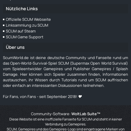
Nützliche Links
Offizielle SCUM Webseite
Linksammlung zu SCUM
SCUM auf Steam
SCUM Game Support
Über uns
ScumWorld.de ist deine deutsche Community und Fanseite rund um
das Open-World-Survival-Spiel SCUM (Supermax Open World Survival)
vom Spieleentwickler Gamepires und Publisher Gamepires / Splash
Damage. Hier können sich Spieler zusammen finden, Informationen
austauschen, ihr Wissen durch Tutorials rund um SCUM auffrischen
oder einfach an interessanten Diskussionen teilnehmen.
Für Fans, von Fans - seit September 2018! ❤️
Community-Software:
WoltLab Suite™
Diese Website ist eine inoffizielle Fanseite für SCUM und steht in keiner
Verbindung zu Gamepires.
SCUM, Gamepires und das Gamepires-Logo sind eingetragene Marken von