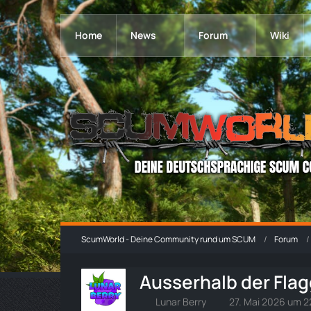
Home
News
Forum
Wiki
ScumWorld - Deine Community rund um SCUM
Forum
Ausserhalb der Fla
Lunar Berry
27. Mai 2026 um 2