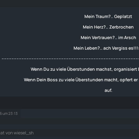
Mein Traum?.. Geplatzt
Mein Herz?.. Zerbrochen
Mein Vertrauen?.. im Arsch
Mein Leben?.. ach Vergiss es!!!
--------------------------------------------------------------------------------------------------------------
Wenn Du zu viele Überstunden machst, organisiert D
Wenn Dein Boss zu viele Überstunden macht, opfert er
auf.
26 um 23:13
tat von wiesel_sh