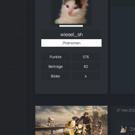
wiesel_sh
Phänomen
Punkte
576
Beiträge
82
Bilder
4
27. Mai 20
Zi