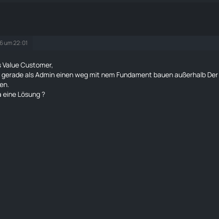
26 um 22:01
s Value Customer,
te gerade als Admin einen weg mit nem Fundament bauen außerhalb De
en.
a eine Lösung ?