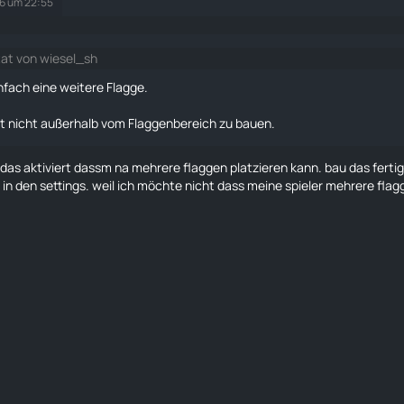
26 um 22:55
tat von wiesel_sh
nfach eine weitere
Flagge
.
t nicht außerhalb vom Flaggenbereich zu bauen.
 das aktiviert dassm na mehrere
flaggen
platzieren kann. bau das ferti
 in den settings. weil ich möchte nicht dass meine spieler mehrere
flag