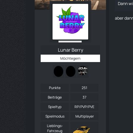
Dann wir
aber dann
Lunar Berry
Möchtegern
Punkte
251
Beiträge
37
Spieltyp
RP/PVP/PVE
Spielmodus
Multiplayer
Lieblings-
Fahrzeug