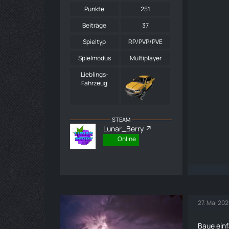
Punkte
251
Beiträge
37
Spieltyp
RP/PVP/PVE
Spielmodus
Multiplayer
Lieblings-
Fahrzeug
STEAM
Lunar_Berry
Online
27. Mai 20
Baue ein