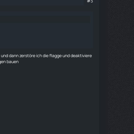
#3
g und dann zerstöre ich die
flagge
und deaktiviere
gen
bauen