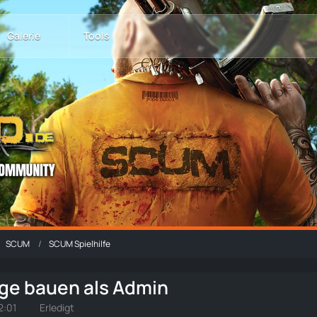
Galerie
Tools
SCUM
SCUM Spielhilfe
gge bauen als Admin
2:01
Erledigt