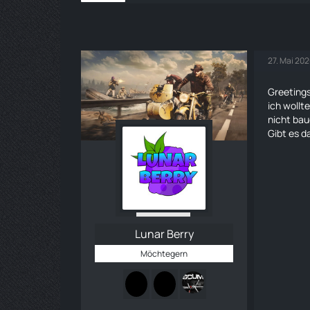
27. Mai 20
Greeting
ich woll
nicht bau
Gibt es d
Lunar Berry
Möchtegern