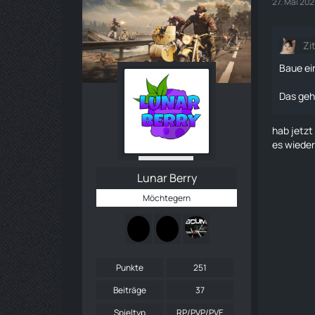
27. Mai 20
Zi
Baue ei
Das geh
hab jetzt
es wieder
Lunar Berry
Möchtegern
Punkte
251
Beiträge
37
Spieltyp
RP/PVP/PVE