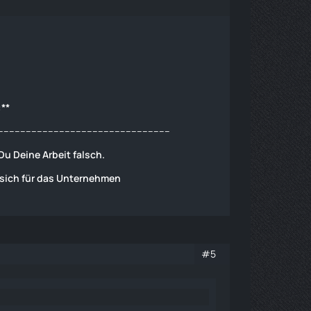
:**
--------------------------------------------------------------
u Deine Arbeit falsch.
 sich für das Unternehmen
#5