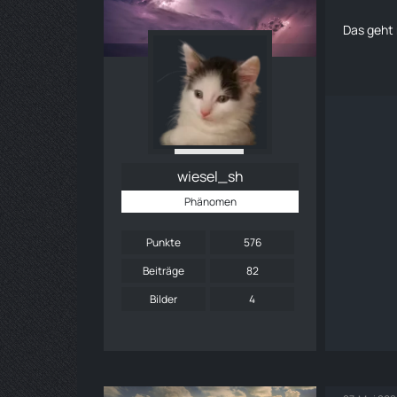
Das geht 
wiesel_sh
Phänomen
Punkte
576
Beiträge
82
Bilder
4