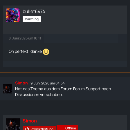
bullet6474
Winzling
8. Juni 2026 um 16:11
Oh perfekt! danke
Simon
9. Juni 2026 um 04:54
Hat das Thema aus dem Forum
Forum Support
nach
Diskussionen
verschoben.
Simon
Offline
Projektleitung